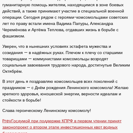
гуманитарную помощь жителям, находящимся в зоне боевых
действий, а также принимают участие в специальной военной
операции. Сегодня рядом с героями-комсомольцами советских
лет по праву встали имена Вадима Папуры, Александра
Черемёнова и Артёма Теплова, отдавших жизнь в борьбе с
фашизмом.
Уверен, что в нынешних условиях эстафета мужества и
созидания — в надёжных руках. Плечом к плечу со старшими
товарищами — коммунистами комсомольцы возродят
социальные завоевания трудового народа, достигнутые Великим
Октябрём.
В этот день я поздравляю комсомольцев всех поколений с
праздником — с Днём рождения Ленинского комсомола! Желаю
крепкого здоровья, юношеской энергии, верности идеалам и
стойкости в борьбе!
Слава героическому Ленинскому комсомолу!
Prev
Госдумой при поддержке КПРФ в первом чтении принят
законопроект о втором этапе инвестиционных квот водных