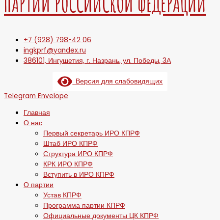
ПАРТИИ РОССИЙСКОЙ ФЕДЕРАЦИИ
+7 (928) 798-42 06
ingkprf@yandex.ru
386101, Ингушетия, г. Назрань, ул. Победы, 3А
Версия для слабовидящих
Telegram
Envelope
Главная
О нас
Первый секретарь ИРО КПРФ
Штаб ИРО КПРФ
Структура ИРО КПРФ
КРК ИРО КПРФ
Вступить в ИРО КПРФ
О партии
Устав КПРФ
Программа партии КПРФ
Официальные документы ЦК КПРФ