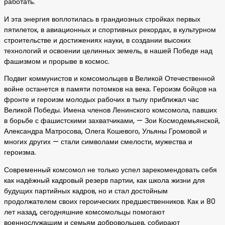
работать.
И эта энергия воплотилась в грандиозных стройках первых
пятилеток, в авиационных и спортивных рекордах, в культурном
строительстве и достижениях науки, в создании высоких
технологий и освоении целинных земель, в нашей Победе над
фашизмом и прорыве в космос.
Подвиг коммунистов и комсомольцев в Великой Отечественной
войне останется в памяти потомков на века. Героизм бойцов на
фронте и героизм молодых рабочих в тылу приближал час
Великой Победы. Имена членов Ленинского комсомола, павших
в борьбе с фашистскими захватчиками, — Зои Космодемьянской,
Александра Матросова, Олега Кошевого, Ульяны Громовой и
многих других — стали символами смелости, мужества и
героизма.
Современный комсомол не только успел зарекомендовать себя
как надёжный кадровый резерв партии, как школа жизни для
будущих партийных кадров, но и стал достойным
продолжателем своих героических предшественников. Как и 80
лет назад, сегодняшние комсомольцы помогают
военнослужащим и семьям добровольцев, собирают