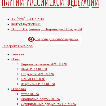
ПАРТИИ РОССИЙСКОЙ ФЕДЕРАЦИИ
+7 (928) 798-42 06
ingkprf@yandex.ru
386101, Ингушетия, г. Назрань, ул. Победы, 3А
Версия для слабовидящих
Telegram
Envelope
Главная
О нас
Первый секретарь ИРО КПРФ
Штаб ИРО КПРФ
Структура ИРО КПРФ
КРК ИРО КПРФ
Вступить в ИРО КПРФ
О партии
Устав КПРФ
Программа партии КПРФ
Официальные документы ЦК КПРФ