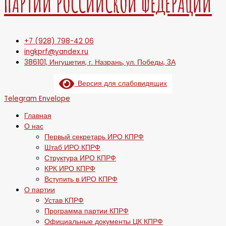
ПАРТИИ РОССИЙСКОЙ ФЕДЕРАЦИИ
+7 (928) 798-42 06
ingkprf@yandex.ru
386101, Ингушетия, г. Назрань, ул. Победы, 3А
Версия для слабовидящих
Telegram
Envelope
Главная
О нас
Первый секретарь ИРО КПРФ
Штаб ИРО КПРФ
Структура ИРО КПРФ
КРК ИРО КПРФ
Вступить в ИРО КПРФ
О партии
Устав КПРФ
Программа партии КПРФ
Официальные документы ЦК КПРФ