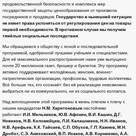
продовольственной безопасности и комплекса мер
государственной защиты ценообразования от произвола
посредников и продавцов.
Государство в нынешней ситуации
не имеет права уклоняться от регулирования цен на товары
первой необходимости. В противном случае мы получим
тяжёлые социальные последствия
.
Мы обращаемся к обществу с ясной и последовательной
программой, одобренной лучшими учёными и специалистами.
Для её максимального распространения нами уже выпущено
почти 20 миллионов газет, брошюр и буклетов. Эту программу
активно поддерживают молодёжные, женские, военно-
патриотические организации, профсоюзы, трудовые коллективы.
Всё больше тех, кто осознаёт: без её реализации невозможно
выбраться ни из коммунального, ни из социального коллапса.
Над воплощением этой программы в жизнь плечом к плечу с
нашим кандидатом
Н.М. Харитоновым
настойчиво
работают
И.И. Мельников, Ю.В. Афонин, В.И. Кашин, Д.Г.
Новиков, Н.В. Коломейцев, Л.И. Калашников, Н.Н. Иванов,
Н.В. Арефьев, К.К. Тайсаев, С.П. Обухов, Г.П. Камнев, М.Н.
Дробот, С.Э. Аниховский, В.П. Исаков, А.В. Корниенко, А.А.