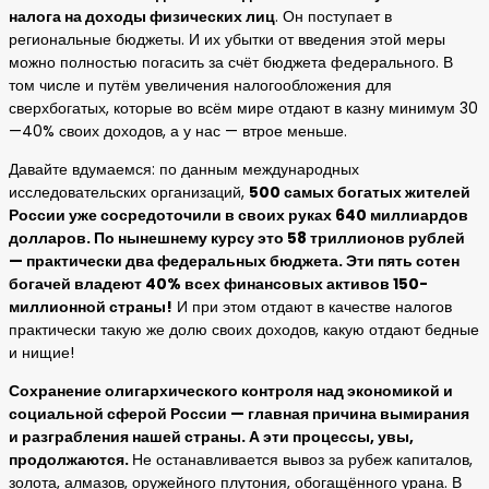
налога на доходы физических лиц
. Он поступает в
региональные бюджеты. И их убытки от введения этой меры
можно полностью погасить за счёт бюджета федерального. В
том числе и путём увеличения налогообложения для
сверхбогатых, которые во всём мире отдают в казну минимум 30
—40% своих доходов, а у нас — втрое меньше.
Давайте вдумаемся: по данным международных
исследовательских организаций,
500 самых богатых жителей
России уже сосредоточили в своих руках 640 миллиардов
долларов. По нынешнему курсу это 58 триллионов рублей
— практически два федеральных бюджета. Эти пять сотен
богачей владеют 40% всех финансовых активов 150-
миллионной страны!
И при этом отдают в качестве налогов
практически такую же долю своих доходов, какую отдают бедные
и нищие!
Сохранение олигархического контроля над экономикой и
социальной сферой России — главная причина вымирания
и разграбления нашей страны. А эти процессы, увы,
продолжаются.
Не останавливается вывоз за рубеж капиталов,
золота, алмазов, оружейного плутония, обогащённого урана. В