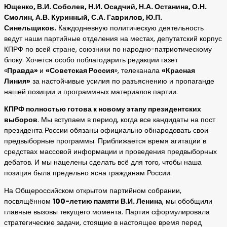
Ющенко, В.И. Соболев, Н.И. Осадчий, Н.А. Останина, О.Н.
Смолин, А.В. Куринный, С.А. Гаврилов, Ю.П.
Синельщиков.
Каждодневную политическую деятельность
ведут наши партийные отделения на местах, депутатский корпус
КПРФ по всей стране, союзники по народно-патриотическому
блоку. Хочется особо поблагодарить редакции газет
«
Правда»
и
«Советская Россия
», телеканала
«Красная
Линия»
за настойчивые усилия по разъяснению и пропаганде
нашей позиции и программных материалов партии.
КПРФ полностью готова к новому этапу президентских
выборов
. Мы вступаем в период, когда все кандидаты на пост
президента России обязаны официально обнародовать свои
предвыборные программы. Приближается время агитации в
средствах массовой информации и проведения предвыборных
дебатов. И мы нацелены сделать всё для того, чтобы наша
позиция была предельно ясна гражданам России.
На Общероссийском открытом партийном собрании,
посвящённом
100-летию памяти В.И. Ленина
, мы обобщили
главные вызовы текущего момента. Партия сформулировала
стратегические задачи, стоящие в настоящее время перед