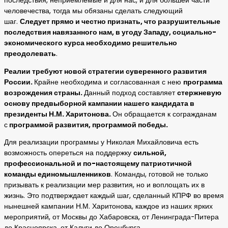
последствия, неприемлемые и для нас, и для большей части
человечества, тогда мы обязаны сделать следующий
шаг.
Следует прямо и честно признать, что разрушительные
последствия навязанного нам, в угоду Западу, социально-
экономического курса необходимо решительно
преодолевать
.
Реалии требуют новой стратегии суверенного развития
России.
Крайне необходима и согласованная с нею
программа
возрождения страны.
Данный подход составляет
стержневую
основу предвыборной кампании нашего кандидата в
президенты Н.М. Харитонова.
Он обращается к согражданам
с
программой развития, программой победы.
Для реализации программы у Николая Михайловича есть
возможность опереться на поддержку
сильной,
профессиональной и по-настоящему патриотичной
команды единомышленников
. Команды, готовой не только
призывать к реализации мер развития, но и воплощать их в
жизнь. Это подтверждает каждый шаг, сделанный КПРФ во время
нынешней кампании Н.М. Харитонова, каждое из наших ярких
мероприятий, от Москвы до Хабаровска, от Ленинграда-Питера
до Красноярска, от Калуги до Оренбурга.