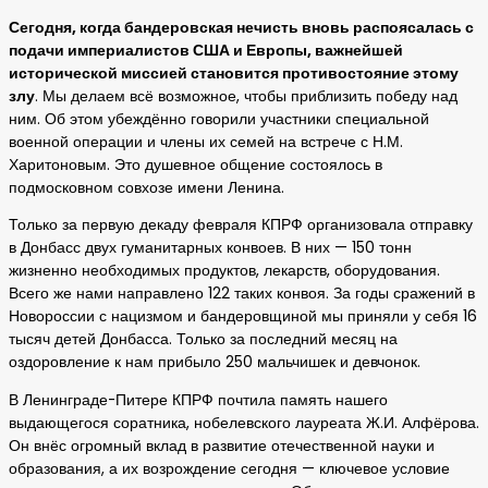
Сегодня, когда бандеровская нечисть вновь распоясалась с
подачи империалистов США и Европы, важнейшей
исторической миссией становится противостояние этому
злу
. Мы делаем всё возможное, чтобы приблизить победу над
ним. Об этом убеждённо говорили участники специальной
военной операции и члены их семей на встрече с Н.М.
Харитоновым. Это душевное общение состоялось в
подмосковном совхозе имени Ленина.
Только за первую декаду февраля КПРФ организовала отправку
в Донбасс двух гуманитарных конвоев. В них — 150 тонн
жизненно необходимых продуктов, лекарств, оборудования.
Всего же нами направлено 122 таких конвоя. За годы сражений в
Новороссии с нацизмом и бандеровщиной мы приняли у себя 16
тысяч детей Донбасса. Только за последний месяц на
оздоровление к нам прибыло 250 мальчишек и девчонок.
В Ленинграде-Питере КПРФ почтила память нашего
выдающегося соратника, нобелевского лауреата Ж.И. Алфёрова.
Он внёс огромный вклад в развитие отечественной науки и
образования, а их возрождение сегодня — ключевое условие