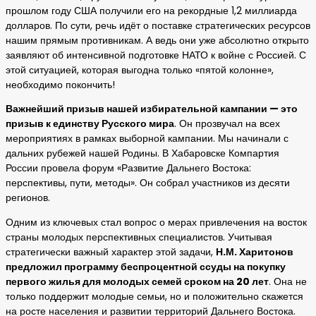
прошлом году США получили его на рекордные 1,2 миллиарда
долларов. По сути, речь идёт о поставке стратегических ресурсов
нашим прямым противникам. А ведь они уже абсолютно открыто
заявляют об интенсивной подготовке НАТО к войне с Россией. С
этой ситуацией, которая выгодна только «пятой колонне»,
необходимо покончить!
Важнейший призыв нашей избирательной кампании — это
призыв к единству Русского мира
. Он прозвучал на всех
мероприятиях в рамках выборной кампании. Мы начинали с
дальних рубежей нашей Родины. В Хабаровске Компартия
России провела форум «Развитие Дальнего Востока:
перспективы, пути, методы». Он собрал участников из десяти
регионов.
Одним из ключевых стал вопрос о мерах привлечения на восток
страны молодых перспективных специалистов. Учитывая
стратегически важный характер этой задачи,
Н.М. Харитонов
предложил программу беспроцентной ссуды на покупку
первого жилья для молодых семей сроком на 20 лет
. Она не
только поддержит молодые семьи, но и положительно скажется
на росте населения и развитии территорий Дальнего Востока.