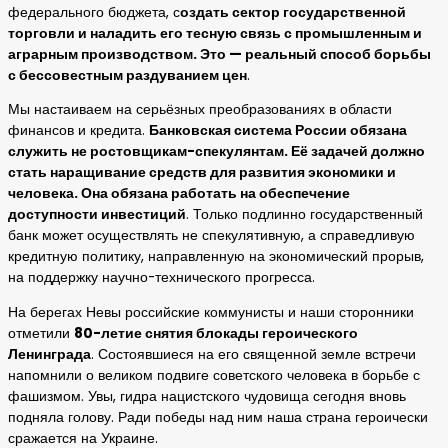
федерального бюджета, с
оздать сектор государственной
торговли и наладить его тесную связь с промышленным и
аграрным производством. Это — реальный способ борьбы
с бессовестным раздуванием цен
.
Мы настаиваем на серьёзных преобразованиях в области
финансов и кредита.
Банковская система России обязана
служить не ростовщикам-спекулянтам. Её задачей должно
стать наращивание средств для развития экономики и
человека. Она обязана работать на обеспечение
доступности инвестиций
. Только подлинно государственный
банк может осуществлять не спекулятивную, а справедливую
кредитную политику, направленную на экономический прорыв,
на поддержку научно-технического прогресса.
На берегах Невы российские коммунисты и наши сторонники
отметили
80-летие снятия блокады героического
Ленинграда
. Состоявшиеся на его священной земле встречи
напомнили о великом подвиге советского человека в борьбе с
фашизмом. Увы, гидра нацистского чудовища сегодня вновь
подняла голову. Ради победы над ним наша страна героически
сражается на Украине.