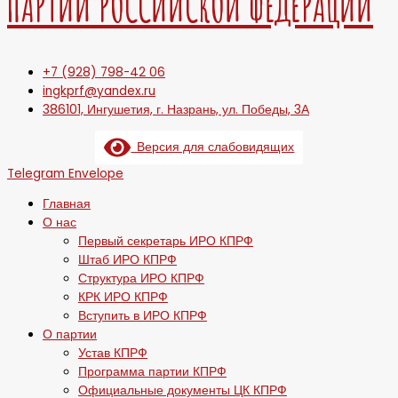
ПАРТИИ РОССИЙСКОЙ ФЕДЕРАЦИИ
+7 (928) 798-42 06
ingkprf@yandex.ru
386101, Ингушетия, г. Назрань, ул. Победы, 3А
Версия для слабовидящих
Telegram
Envelope
Главная
О нас
Первый секретарь ИРО КПРФ
Штаб ИРО КПРФ
Структура ИРО КПРФ
КРК ИРО КПРФ
Вступить в ИРО КПРФ
О партии
Устав КПРФ
Программа партии КПРФ
Официальные документы ЦК КПРФ