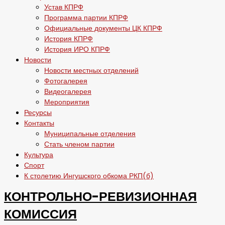
Устав КПРФ
Программа партии КПРФ
Официальные документы ЦК КПРФ
История КПРФ
История ИРО КПРФ
Новости
Новости местных отделений
Фотогалерея
Видеогалерея
Мероприятия
Ресурсы
Контакты
Муниципальные отделения
Стать членом партии
Культура
Спорт
К столетию Ингушского обкома РКП(б)
КОНТРОЛЬНО-РЕВИЗИОННАЯ
КОМИССИЯ