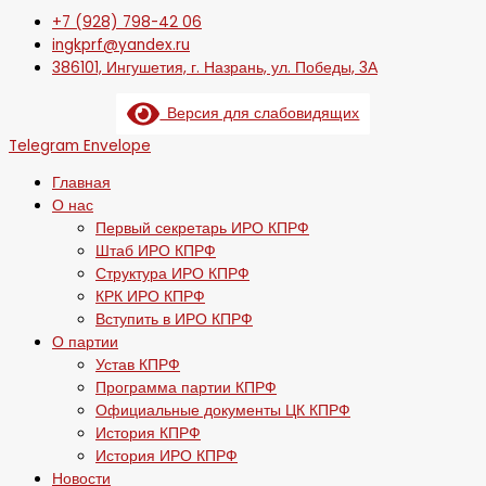
+7 (928) 798-42 06
ingkprf@yandex.ru
386101, Ингушетия, г. Назрань, ул. Победы, 3А
Версия для слабовидящих
Telegram
Envelope
Главная
О нас
Первый секретарь ИРО КПРФ
Штаб ИРО КПРФ
Структура ИРО КПРФ
КРК ИРО КПРФ
Вступить в ИРО КПРФ
О партии
Устав КПРФ
Программа партии КПРФ
Официальные документы ЦК КПРФ
История КПРФ
История ИРО КПРФ
Новости