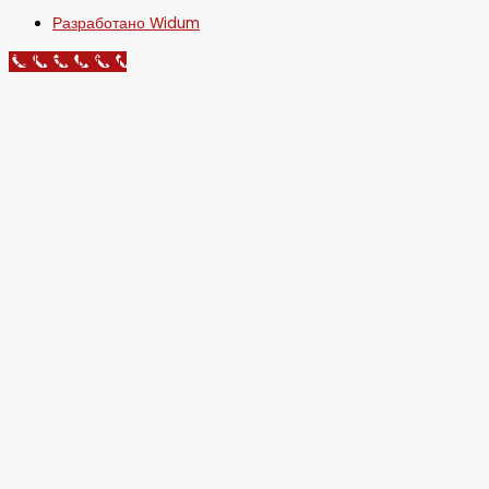
Разработано Widum
Call Now Button