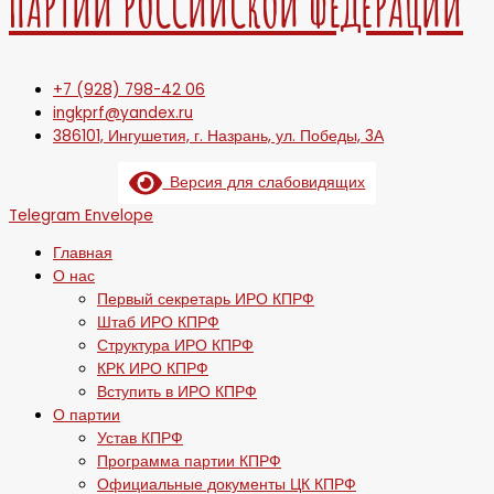
ПАРТИИ РОССИЙСКОЙ ФЕДЕРАЦИИ
+7 (928) 798-42 06
ingkprf@yandex.ru
386101, Ингушетия, г. Назрань, ул. Победы, 3А
Версия для слабовидящих
Telegram
Envelope
Главная
О нас
Первый секретарь ИРО КПРФ
Штаб ИРО КПРФ
Структура ИРО КПРФ
КРК ИРО КПРФ
Вступить в ИРО КПРФ
О партии
Устав КПРФ
Программа партии КПРФ
Официальные документы ЦК КПРФ