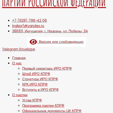
ПАРТИИ РОССИЙСКОЙ ФЕДЕРАЦИИ
+7 (928) 798-42 06
ingkprf@yandex.ru
386101, Ингушетия, г. Назрань, ул. Победы, 3А
Версия для слабовидящих
Telegram
Envelope
Главная
О нас
Первый секретарь ИРО КПРФ
Штаб ИРО КПРФ
Структура ИРО КПРФ
КРК ИРО КПРФ
Вступить в ИРО КПРФ
О партии
Устав КПРФ
Программа партии КПРФ
Официальные документы ЦК КПРФ