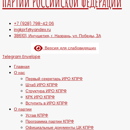
ПАРТИИ РОССИЙСКОЙ ФЕДЕРАЦИИ
+7 (928) 798-42 06
ingkprf@yandex.ru
386101, Ингушетия, г. Назрань, ул. Победы, 3А
Версия для слабовидящих
Telegram
Envelope
Главная
О нас
Первый секретарь ИРО КПРФ
Штаб ИРО КПРФ
Структура ИРО КПРФ
КРК ИРО КПРФ
Вступить в ИРО КПРФ
О партии
Устав КПРФ
Программа партии КПРФ
Официальные документы ЦК КПРФ