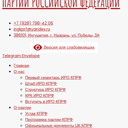
ПАРТИИ РОССИЙСКОЙ ФЕДЕРАЦИИ
+7 (928) 798-42 06
ingkprf@yandex.ru
386101, Ингушетия, г. Назрань, ул. Победы, 3А
Версия для слабовидящих
Telegram
Envelope
Главная
О нас
Первый секретарь ИРО КПРФ
Штаб ИРО КПРФ
Структура ИРО КПРФ
КРК ИРО КПРФ
Вступить в ИРО КПРФ
О партии
Устав КПРФ
Программа партии КПРФ
Официальные документы ЦК КПРФ