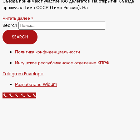
Съезда принимают участие 188 делегатов. На открытии Съезда
прозвучал Гимн СССР (Гимн России). На
Читать далее »
Search
SEARCH
Политика конфиденциальности
Ингушское республиканское отделение КПРФ
Telegram
Envelope
Разработано Widum
Call Now Button