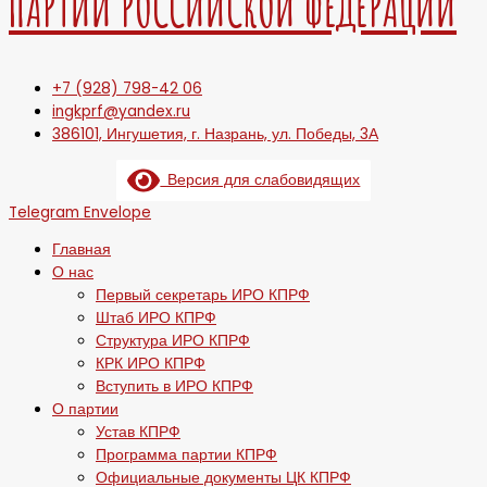
ПАРТИИ РОССИЙСКОЙ ФЕДЕРАЦИИ
+7 (928) 798-42 06
ingkprf@yandex.ru
386101, Ингушетия, г. Назрань, ул. Победы, 3А
Версия для слабовидящих
Telegram
Envelope
Главная
О нас
Первый секретарь ИРО КПРФ
Штаб ИРО КПРФ
Структура ИРО КПРФ
КРК ИРО КПРФ
Вступить в ИРО КПРФ
О партии
Устав КПРФ
Программа партии КПРФ
Официальные документы ЦК КПРФ