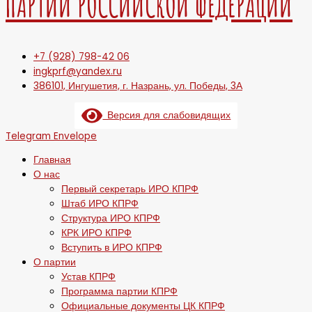
ПАРТИИ РОССИЙСКОЙ ФЕДЕРАЦИИ
+7 (928) 798-42 06
ingkprf@yandex.ru
386101, Ингушетия, г. Назрань, ул. Победы, 3А
Версия для слабовидящих
Telegram
Envelope
Главная
О нас
Первый секретарь ИРО КПРФ
Штаб ИРО КПРФ
Структура ИРО КПРФ
КРК ИРО КПРФ
Вступить в ИРО КПРФ
О партии
Устав КПРФ
Программа партии КПРФ
Официальные документы ЦК КПРФ