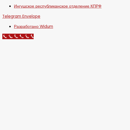
Ингушское республиканское отделение КПРФ
Telegram
Envelope
Разработано Widum
Call Now Button