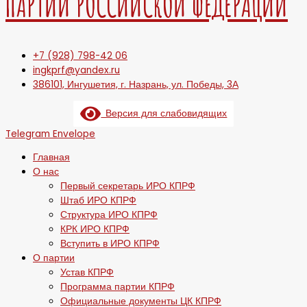
ПАРТИИ РОССИЙСКОЙ ФЕДЕРАЦИИ
+7 (928) 798-42 06
ingkprf@yandex.ru
386101, Ингушетия, г. Назрань, ул. Победы, 3А
Версия для слабовидящих
Telegram
Envelope
Главная
О нас
Первый секретарь ИРО КПРФ
Штаб ИРО КПРФ
Структура ИРО КПРФ
КРК ИРО КПРФ
Вступить в ИРО КПРФ
О партии
Устав КПРФ
Программа партии КПРФ
Официальные документы ЦК КПРФ