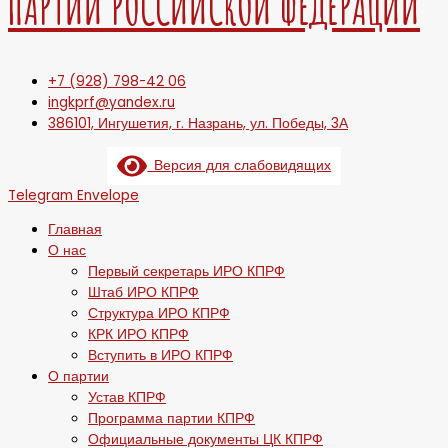
ПАРТИИ РОССИЙСКОЙ ФЕДЕРАЦИИ
+7 (928) 798-42 06
ingkprf@yandex.ru
386101, Ингушетия, г. Назрань, ул. Победы, 3А
Версия для слабовидящих
Telegram
Envelope
Главная
О нас
Первый секретарь ИРО КПРФ
Штаб ИРО КПРФ
Структура ИРО КПРФ
КРК ИРО КПРФ
Вступить в ИРО КПРФ
О партии
Устав КПРФ
Программа партии КПРФ
Официальные документы ЦК КПРФ