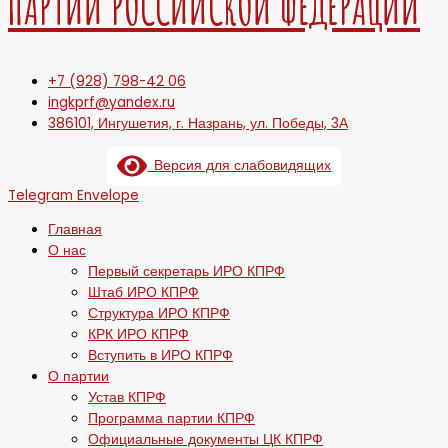
ПАРТИИ РОССИЙСКОЙ ФЕДЕРАЦИИ
+7 (928) 798-42 06
ingkprf@yandex.ru
386101, Ингушетия, г. Назрань, ул. Победы, 3А
Версия для слабовидящих
Telegram
Envelope
Главная
О нас
Первый секретарь ИРО КПРФ
Штаб ИРО КПРФ
Структура ИРО КПРФ
КРК ИРО КПРФ
Вступить в ИРО КПРФ
О партии
Устав КПРФ
Программа партии КПРФ
Официальные документы ЦК КПРФ