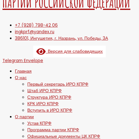
ПАРТИИ РОССИЙСКОЙ ФЕДЕРАЦИИ
+7 (928) 798-42 06
ingkprf@yandex.ru
386101, Ингушетия, г. Назрань, ул. Победы, 3А
Версия для слабовидящих
Telegram
Envelope
Главная
О нас
Первый секретарь ИРО КПРФ
Штаб ИРО КПРФ
Структура ИРО КПРФ
КРК ИРО КПРФ
Вступить в ИРО КПРФ
О партии
Устав КПРФ
Программа партии КПРФ
Официальные документы ЦК КПРФ