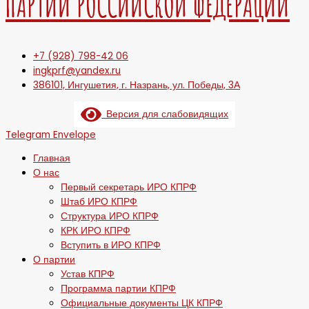
ПАРТИИ РОССИЙСКОЙ ФЕДЕРАЦИИ
+7 (928) 798-42 06
ingkprf@yandex.ru
386101, Ингушетия, г. Назрань, ул. Победы, 3А
Версия для слабовидящих
Telegram
Envelope
Главная
О нас
Первый секретарь ИРО КПРФ
Штаб ИРО КПРФ
Структура ИРО КПРФ
КРК ИРО КПРФ
Вступить в ИРО КПРФ
О партии
Устав КПРФ
Программа партии КПРФ
Официальные документы ЦК КПРФ