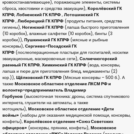
кровоостанавливающее), поражающие элементы, системы
сброса, хвостовики и средства эвакуации),
Королёвский ГК
КПРФ
,
Лобненский ГК КПРФ
,
Лотошинский ГК
КПРФ
,
Люберецкий ГК КПРФ
(продукты питания, средства
гигиены),
Ногинский ГК КПРФ
(лапша быстрого приготовления
(10 коробок), влажные салфетки (10 коробок), бинты (3
коробки)),
Пушкинский ГК КПРФ
(мясные и рыбные
консервы),
Сергиево-Посадский ГК
КПРФ
(послеоперационные пластыри для госпиталей, носилки
эвакуационные, маскировочные сети),
Солнечногорский
раенный ГК КПРФ
,
Химкинский ГК КПРФ
(вода, консервы,
лапша и пюре для приготовления блюд, медикаменты (2)
кор.)),
Щёлковский ГК КПРФ
(Мясные консервы – 500 б.). А
также
Московское областное отделение ЛКСМ РФ и
волонтер-предприниматель Владимир
Горбунов
(высокоточная техника: дроны, система спутникового
интернета, глушители на автоматы, а также
мотоциклы),
Московское областное отделение «Дети
войны»
(наборы для оказания медицинской помощи, консервы,
конфеты),
Королёвское отделение «Союз Советских
офицеров»
(консервы, пряники, конфеты),
Московское