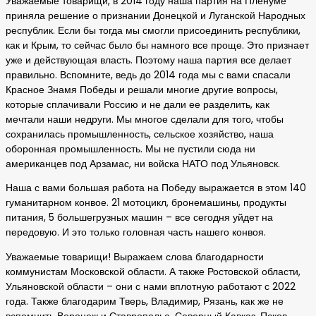
Уважаемые товарищи, в 2014 году наша партия на Пленуме
приняла решение о признании Донецкой и Луганской Народных
республик. Если бы тогда мы смогли присоединить республики,
как и Крым, то сейчас было бы намного все проще. Это признает
уже и действующая власть. Поэтому наша партия все делает
правильно. Вспомните, ведь до 2014 года мы с вами спасали
Красное Знамя Победы и решали многие другие вопросы,
которые сплачивали Россию и не дали ее разделить, как
мечтали наши недруги. Мы многое сделали для того, чтобы
сохранилась промышленность, сельское хозяйство, наша
оборонная промышленность. Мы не пустили сюда ни
американцев под Арзамас, ни войска НАТО под Ульяновск.
Наша с вами большая работа на Победу выражается в этом 140
гуманитарном конвое. 21 мотоцикл, бронемашины, продукты
питания, 5 большегрузных машин – все сегодня уйдет на
передовую. И это только головная часть нашего конвоя.
Уважаемые товарищи! Выражаем слова благодарности
коммунистам Московской области. А также Ростовской области,
Ульяновской области – они с нами вплотную работают с 2022
года. Также благодарим Тверь, Владимир, Рязань, как же не