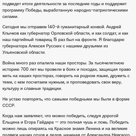
подведет итоги деятельности за последние годы и поддержит
программу Победы, выработанную народно-патриотическими
силами.
Сегодня мы отправим 140-й гуманитарный конвой. Андрей
Клычков как губернатор Орловской области, и как солдат, и как
наш партийный товарищ 15 раз был на фронте. Я благодарю
губернатора Алексея Русских с нашими друзьями из
Ульяновской области.
Война много раз опалила наши просторы. За тысячелетнюю
историю 700 лет мы провели в боях и походах, защищая право
жить на наших просторах, говорить на родном языке, дружить с
теми, с кем посчитаем нужным, и проповедовать свои веру,
культуру и славные традиции.
Не устаю повторять, что самыми победными мы были в форме
СССР.
Когда нам заявляют, что можно победить, следуя дорогой
Ельцина и Егора Гайдара — это полная чушь и ложь. Победить
можно лишь опираясь на Красное знамя Ленина и на великие
подвиги наших отцов и дедов, начиная от Александра Невского,