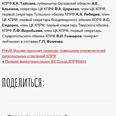
КПРФ
К.К. Тайсаев,
губернатор Орловской области
А.Е.
Клычков
, секретарь ЦК КПРФ
В.А. Царихин
, член ЦК КПРФ,
первый секретарь Тульского обкома КПРФ
А.А. Лебедев
, член
ЦК КПРФ, первый секретарь Владимирского обкома КПРФ
А.С.
Сидорко
, член ЦК КПРФ, первый секретарь Тверского обкома
КПРФ
Л.Ф. Воробьева
, член ЦК КПРФ, первый секретарь
Ставропольского обкома КПРФ
В.И. Гончаров
, генерал-
лейтенант в отставке
Г.П. Фоменко
.
Prev
В Москве проходит семинар-совещание руководителей
региональных отделений КПРФ
● Прямая видеотрансляция XIX Съезд КПРФ
Next
ПОДЕЛИТЬСЯ: