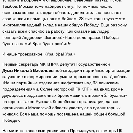
вспомнить Воронеж и Ставрополье, Северный Кавказ, Псков,
Тамбов, Москва тоже набирает силу. Но, помимо наших
основных конвоев, каждая область дополнительно посылает
свои конвои в помощь нашим бойцам. 28 тыс. тонн груза – это
многомиллиардный вклад в нашу общую Победу. Еще раз хочу
сказать всем спасибо за работу. Как сказал наш лидер –
Геннадий Андреевич Зюганов: «Наше дело правое! Победа
будет за нами! Враг будет разбит!»
И наше троекратное: «Ура! Ура! Ура!»
Первый секретарь МК КПРФ, депутат Государственной
Думы
Николай Васильев
поблагодарил партийные организации
за участие в формировании гуманитарных конвоев на Донбасс:
«Наши партийные отделения шефствуют над 93 воинскими
подразделениями. Солнечногорский ГК КПРФ на днях, кроме
двух здесь представленных бронемашин, отправил 2 «буханки»
на фронт. Также Рузская, Королёвская организации, да все
организации Московской области участвуют в гуманитарных
конвоях. Вся наша помощь посвящена нашей общей большой
Победе».
На митинге также выступили член Президиума, секретарь ЦК