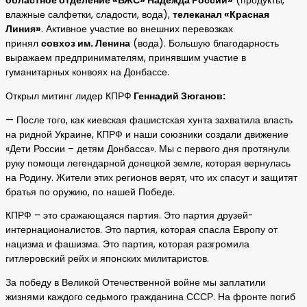
областное отделение «ВЖС» Надежда России»
(продукты,
влажные салфетки, сладости, вода),
телеканал «Красная
Линия»
. Активное участие во внешних перевозках
принял
совхоз им. Ленина
(вода). Большую благодарность
выражаем предпринимателям, принявшим участие в
гуманитарных конвоях на Донбассе.
Открыл митинг лидер КПРФ
Геннадий Зюганов:
— После того, как киевская фашистская хунта захватила власть
на ридной Украине, КПРФ и наши союзники создали движение
«Дети России – детям Донбасса». Мы с первого дня протянули
руку помощи легендарной донецкой земле, которая вернулась
на Родину. Жители этих регионов верят, что их спасут и защитят
братья по оружию, по нашей Победе.
КПРФ – это сражающаяся партия. Это партия друзей-
интернационалистов. Это партия, которая спасла Европу от
нацизма и фашизма. Это партия, которая разгромила
гитлеровский рейх и японских милитаристов.
За победу в Великой Отечественной войне мы заплатили
жизнями каждого седьмого гражданина СССР. На фронте погиб