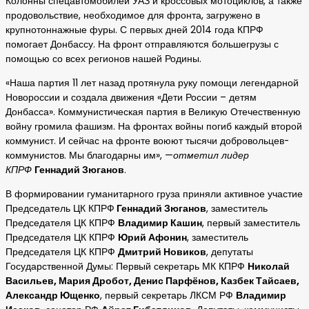
Колонны спецавтомобилей УАЗ и кроссовых мотоциклов, а также
продовольствие, необходимое для фронта, загружено в
крупнотоннажные фуры. С первых дней 2014 года КПРФ
помогает Донбассу. На фронт отправляются большегрузы с
помощью со всех регионов нашей Родины.
«Наша партия 11 лет назад протянула руку помощи легендарной
Новороссии и создала движения «Дети России – детям
Донбасса». Коммунистическая партия в Великую Отечественную
войну громила фашизм. На фронтах войны погиб каждый второй
коммунист. И сейчас на фронте воюют тысячи добровольцев-
коммунистов. Мы благодарны им», —
отметил лидер
КПРФ
Геннадий Зюганов
.
В формировании гуманитарного груза приняли активное участие
Председатель ЦК КПРФ
Геннадий Зюганов
, заместитель
Председателя ЦК КПРФ
Владимир Кашин
, первый заместитель
Председателя ЦК КПРФ
Юрий Афонин
, заместитель
Председателя ЦК КПРФ
Дмитрий Новиков
, депутаты
Государственной Думы: Первый секретарь МК КПРФ
Николай
Васильев, Мария Дробот, Денис Парфёнов, Казбек Тайсаев,
Александр Ющенко
, первый секретарь ЛКСМ РФ
Владимир