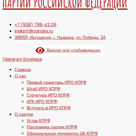
ПАРТИИ РОССИЙСКОЙ ФЕДЕРАЦИИ
+7 (928) 798-42 06
ingkprf@yandex.ru
386101, Ингушетия, г. Назрань, ул. Победы, 3А
Версия для слабовидящих
Telegram
Envelope
Главная
О нас
Первый секретарь ИРО КПРФ
Штаб ИРО КПРФ
Структура ИРО КПРФ
КРК ИРО КПРФ
Вступить в ИРО КПРФ
О партии
Устав КПРФ
Программа партии КПРФ
Официальные документы ЦК КПРФ