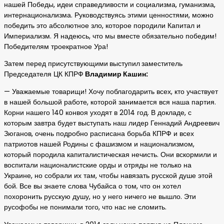
нашей Победы, идеи справедливости и социализма, гуманизма,
интернационализма. Руководствуясь этими ценностями, можно
победить это абсолютное зло, которое породили Капитал и
Империализм. Я надеюсь, что мы вместе обязательно победим!
Победителям троекратное Ура!
Затем перед присутствующими
выступил
заместитель
Председателя ЦК КПРФ
Владимир Кашин:
— Уважаемые товарищи! Хочу поблагодарить всех, кто участвует
в нашей большой работе, которой занимается вся наша партия.
Корни нашего 140 конвоя уходят в 2014 год. В докладе, с
которым завтра будет выступать наш лидер Геннадий Андреевич
Зюганов, очень подробно расписана борьба КПРФ и всех
патриотов нашей Родины с фашизмом и национализмом,
который породила капиталистическая нечисть. Они вскормили и
воспитали националистские орды и отряды не только на
Украине, но собрали их там, чтобы навязать русской душе этой
бой. Все вы знаете слова Чубайса о том, что он хотел
похоронить русскую душу, но у него ничего не вышло. Эти
русофобы не понимали того, что нас не сломить.