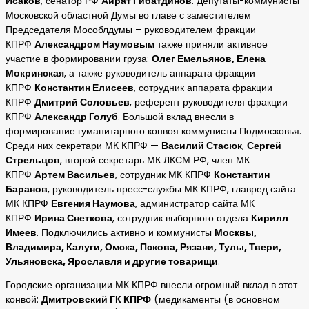
Исаков
, сенатор РФ
Айрат Гибатдинов
. Депутаты-коммунисты
Московской областной Думы во главе с заместителем
Председателя Мособлдумы – руководителем фракции
КПРФ
Александром Наумовым
также приняли активное
участие в формировании груза:
Олег Емельянов, Елена
Мокринская
, а также руководитель аппарата фракции
КПРФ
Константин Елисеев
, сотрудник аппарата фракции
КПРФ
Дмитрий Соловьев
, референт руководителя фракции
КПРФ
Александр Голуб
. Большой вклад внесли в
формирование гуманитарного конвоя коммунисты Подмосковья.
Среди них секретари МК КПРФ —
Василий Стасюк
,
Сергей
Стрельцов
, второй секретарь МК ЛКСМ РФ, член МК
КПРФ
Артем Васильев
, сотрудник МК КПРФ
Константин
Баранов
, руководитель пресс-службы МК КПРФ, главред сайта
МК КПРФ
Евгения Наумова
, администратор сайта МК
КПРФ
Ирина Снеткова
, сотрудник выборного отдела
Кирилл
Имеев
. Подключились активно и коммунисты
Москвы,
Владимира, Калуги, Омска, Пскова, Рязани, Тулы, Твери,
Ульяновска, Ярославля и другие товарищи
.
Городские организации МК КПРФ внесли огромный вклад в этот
конвой:
Дмитровский ГК КПРФ
(медикаменты (в основном