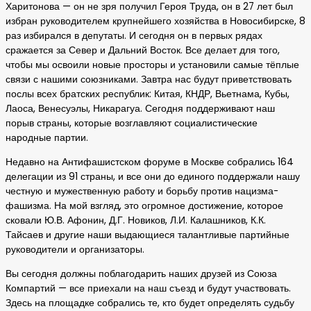
Харитонова — он не зря получил Героя Труда, он в 27 лет был
избран руководителем крупнейшего хозяйства в Новосибирске, 8
раз избирался в депутаты. И сегодня он в первых рядах
сражается за Север и Дальний Восток. Все делает для того,
чтобы мы освоили новые просторы и установили самые тёплые
связи с нашими союзниками. Завтра нас будут приветствовать
послы всех братских республик: Китая, КНДР, Вьетнама, Кубы,
Лаоса, Венесуэлы, Никарагуа. Сегодня поддерживают наш
порыв страны, которые возглавляют социалистические
народные партии.
Недавно на Антифашистском форуме в Москве собрались 164
делегации из 91 страны, и все они до единого поддержали нашу
честную и мужественную работу и борьбу против нацизма-
фашизма. На мой взгляд, это огромное достижение, которое
сковали Ю.В. Афонин, Д.Г. Новиков, Л.И. Калашников, К.К.
Тайсаев и другие наши выдающиеся талантливые партийные
руководители и организаторы.
Вы сегодня должны поблагодарить наших друзей из Союза
Компартий — все приехали на наш съезд и будут участвовать.
Здесь на площадке собрались те, кто будет определять судьбу