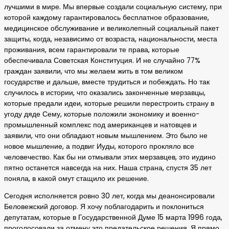
лучшими в мире. Мы впервые создали социальную систему, при
которой каждому гарантировалось бесплатное образование,
медицинское обслуживание и великолепный социальный пакет
защиты, когда, независимо от возраста, национальности, места
проживания, всем гарантировали те права, которые
обеспечивала Советская Конституция. И не случайно 77%
граждан заявили, что мы желаем жить в том великом
государстве и дальше, вместе трудиться и побеждать. Но так
случилось в истории, что оказались законченные мерзавцы,
которые предали идеи, которые решили перестроить страну в
угоду дяде Сему, которые положили экономику и военно-
промышленный комплекс под американцев и натовцев и
заявили, что они обладают новым мышлением. Это было не
новое мышление, а подвиг Иуды, которого прокляло все
человечество. Как бы ни отмывали этих мерзавцев, это иудино
пятно останется навсегда на них. Наша страна, спустя 35 лет
поняла, в какой омут стащило их решение.
Сегодня исполняется ровно 30 лет, когда мы деанонсировали
Беловежский договор. Я хочу поблагодарить и поклониться
депутатам, которые в Государственной Думе 15 марта 1996 года,
проголосовали за отмену это предательское решения. Я прямо