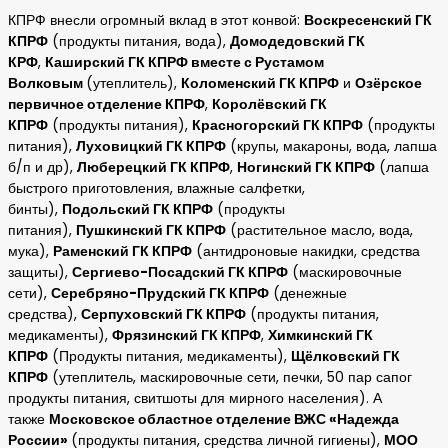
КПРФ внесли огромный вклад в этот конвой:
Воскресенский ГК
КПРФ
(продукты питания, вода),
Домодедовский ГК
КРФ
,
Каширский ГК КПРФ вместе с Рустамом
Волковым
(утеплитель),
Коломенский ГК КПРФ
и
Озёрское
первичное отделение КПРФ
,
Королёвский ГК
КПРФ
(продукты питания),
Красногорский ГК КПРФ
(продукты
питания),
Луховицкий ГК КПРФ
(крупы, макароны, вода, лапша
б/п и др),
Люберецкий ГК КПРФ
,
Ногинский ГК КПРФ
(лапша
быстрого приготовления, влажные салфетки,
бинты),
Подольский ГК КПРФ
(продукты
питания),
Пушкинский ГК КПРФ
(растительное масло, вода,
мука),
Раменский ГК КПРФ
(антидроновые накидки, средства
защиты),
Сергиево-Посадский ГК КПРФ
(маскировочные
сети),
Серебряно-Прудский ГК КПРФ
(денежные
средства),
Серпуховский ГК КПРФ
(продукты питания,
медикаменты),
Фрязинский ГК КПРФ
,
Химкинский ГК
КПРФ
(Продукты питания, медикаменты),
Щёлковский ГК
КПРФ
(утеплитель, маскировочные сети, печки, 50 пар сапог
продукты питания, свитшоты для мирного населения). А
также
Московское областное отделение ВЖС «Надежда
России»
(продукты питания, средства личной гигиены),
МОО