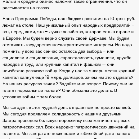
малый и средний бизнес наложил такие ограничения, что он
рассыпается на глазах.
Наша Программа Победы, наш бюджет развития на 10 трлн. руб.
лежат на столе. Наш уникальный опыт народных предприятий –
вот, перед вами, это – лучше хозяйство, которое есть в стране и
в Европе. Мы будем верно служить своей Державе. Мы будем
отстаивать государственно-патриотические интересы. Но надо
помнить, у всех вас сейчас осталось два выбора – или
социализм и социализация, справедливость, гуманизм, дружба
народов и труд, или крупный капитал и фашизм — они
неизбежно развяжут войну. Когда у нас за январь месяц крупный
капитал хапнул еще 19 млрд. долларов, зачем им это отдавать?
На наших ресурсах зачем? Задайте мне вопрос. Почему они не
платят нормальные налоги? Они обязаны это делать. В
условиях войны – тем более.
Мы сегодня, в этот чудный день отправляем не просто конвой.
Мы сегодня проявляем солидарность с нашими друзьями.
Завтра проведем большую перекличку всех континентов, всех
патриотических сил. Всех народно-патриотических движений на
планете. Мы завтра это посвящаем и юбилейной дате нашего