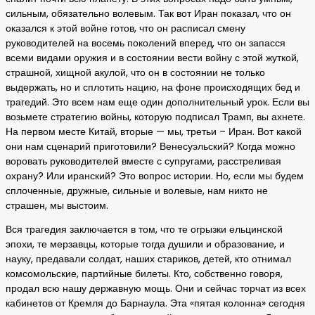
сильным, обязательно волевым. Так вот Иран показал, что он
оказался к этой войне готов, что он расписал смену
руководителей на восемь поколений вперед, что он запасся
всеми видами оружия и в состоянии вести войну с этой жуткой,
страшной, хищной акулой, что он в состоянии не только
выдержать, но и сплотить нацию, на фоне происходящих бед и
трагедий. Это всем нам еще один дополнительный урок. Если вы
возьмете стратегию войны, которую подписал Трамп, вы ахнете.
На первом месте Китай, вторые — мы, третьи – Иран. Вот какой
они нам сценарий приготовили? Венесуэльский? Когда можно
воровать руководителей вместе с супругами, расстреливая
охрану? Или иранский? Это вопрос истории. Но, если мы будем
сплоченные, дружные, сильные и волевые, нам никто не
страшен, мы выстоим.
Вся трагедия заключается в том, что те огрызки ельцинской
эпохи, те мерзавцы, которые тогда душили и образование, и
науку, предавали солдат, наших стариков, детей, кто отнимал
комсомольские, партийные билеты. Кто, собственно говоря,
продал всю нашу державную мощь. Они и сейчас торчат из всех
кабинетов от Кремля до Барнаула. Эта «пятая колонна» сегодня