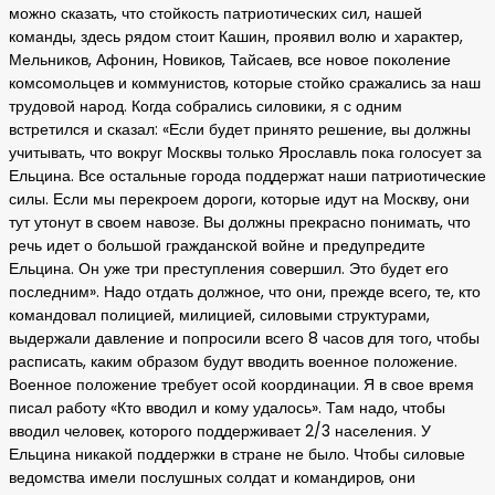
можно сказать, что стойкость патриотических сил, нашей
команды, здесь рядом стоит Кашин, проявил волю и характер,
Мельников, Афонин, Новиков, Тайсаев, все новое поколение
комсомольцев и коммунистов, которые стойко сражались за наш
трудовой народ. Когда собрались силовики, я с одним
встретился и сказал: «Если будет принято решение, вы должны
учитывать, что вокруг Москвы только Ярославль пока голосует за
Ельцина. Все остальные города поддержат наши патриотические
силы. Если мы перекроем дороги, которые идут на Москву, они
тут утонут в своем навозе. Вы должны прекрасно понимать, что
речь идет о большой гражданской войне и предупредите
Ельцина. Он уже три преступления совершил. Это будет его
последним». Надо отдать должное, что они, прежде всего, те, кто
командовал полицией, милицией, силовыми структурами,
выдержали давление и попросили всего 8 часов для того, чтобы
расписать, каким образом будут вводить военное положение.
Военное положение требует осой координации. Я в свое время
писал работу «Кто вводил и кому удалось». Там надо, чтобы
вводил человек, которого поддерживает 2/3 населения. У
Ельцина никакой поддержки в стране не было. Чтобы силовые
ведомства имели послушных солдат и командиров, они