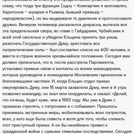
скажу, что тогда три фракции (одну – Компартию я возглавлял,
Харитонов – аграрии и Рыжков, бывший премьер –
народовластие), но мы выдержали то давление и проголосовали
дружно. Вечером телевизор раскалился докрасна, вылезла вся
эта предательская свора, во главе с Гайдарами, Чубайсами и
всей этой сволочью и убедили Ельцина принять три указа,
разогнать Государственную Думу, арестовать все
патриотические силы – был составлен список на 400 человек, и
ввести в стране военное чрезвычайное положение. Сегодня вам
должен признаться, что я, после расстрела Парламента,
установил прямые связи и контакты со всеми командирами,
которые руководили и командовали Московским гарнизоном и
близлежащими частями. И, когда Ельцин отдал приказ
оккупировать Думу, они 16 марта захватили Думу, мне в 4 утра
позвонил командир, он знал мои координаты, и сказал: «Делай,
что хочешь, будет хуже, чем в 1993 году. Мы уже в Думе с
приказом стрелять, с патронами и с собаками». Пришлось
принимать экстренные меры, мобилизовывать всех патриотов,
всех, у кого еще была совесть и воля для того, чтобы сломать
этот преступный приказ. А он бы неизбежно привел к
гражданской войне с самыми тяжелыми последствиями. Сегодня