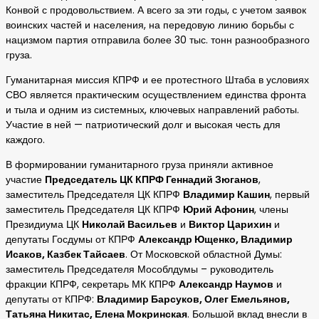
Конвой с продовольствием. А всего за эти годы, с учетом заявок
воинских частей и населения, на передовую линию борьбы с
нацизмом партия отправила более 30 тыс. тонн разнообразного
груза.
Гуманитарная миссия КПРФ и ее протестного Штаба в условиях
СВО является практическим осуществлением единства фронта
и тыла и одним из системных, ключевых направлений работы.
Участие в ней — патриотический долг и высокая честь для
каждого.
В формировании гуманитарного груза приняли активное
участие
Председатель ЦК КПРФ Геннадий Зюганов
,
заместитель Председателя ЦК КПРФ
Владимир Кашин
, первый
заместитель Председателя ЦК КПРФ
Юрий Афонин
, члены
Президиума ЦК
Николай Васильев
и
Виктор Царихин
и
депутаты Госдумы от КПРФ
Александр Ющенко, Владимир
Исаков, Казбек Тайсаев
. От Московской областной Думы:
заместитель Председателя Мособлдумы – руководитель
фракции КПРФ, секретарь МК КПРФ
Александр Наумов
и
депутаты от КПРФ:
Владимир Барсуков, Олег Емельянов,
Татьяна Никитас, Елена Мокринская
. Большой вклад внесли в