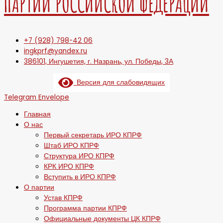
ПАРТИИ РОССИЙСКОЙ ФЕДЕРАЦИИ
+7 (928) 798-42 06
ingkprf@yandex.ru
386101, Ингушетия, г. Назрань, ул. Победы, 3А
Версия для слабовидящих
Telegram
Envelope
Главная
О нас
Первый секретарь ИРО КПРФ
Штаб ИРО КПРФ
Структура ИРО КПРФ
КРК ИРО КПРФ
Вступить в ИРО КПРФ
О партии
Устав КПРФ
Программа партии КПРФ
Официальные документы ЦК КПРФ