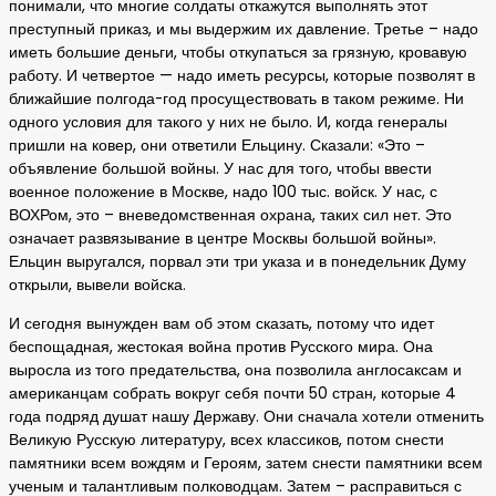
понимали, что многие солдаты откажутся выполнять этот
преступный приказ, и мы выдержим их давление. Третье – надо
иметь большие деньги, чтобы откупаться за грязную, кровавую
работу. И четвертое — надо иметь ресурсы, которые позволят в
ближайшие полгода-год просуществовать в таком режиме. Ни
одного условия для такого у них не было. И, когда генералы
пришли на ковер, они ответили Ельцину. Сказали: «Это –
объявление большой войны. У нас для того, чтобы ввести
военное положение в Москве, надо 100 тыс. войск. У нас, с
ВОХРом, это – вневедомственная охрана, таких сил нет. Это
означает развязывание в центре Москвы большой войны».
Ельцин выругался, порвал эти три указа и в понедельник Думу
открыли, вывели войска.
И сегодня вынужден вам об этом сказать, потому что идет
беспощадная, жестокая война против Русского мира. Она
выросла из того предательства, она позволила англосаксам и
американцам собрать вокруг себя почти 50 стран, которые 4
года подряд душат нашу Державу. Они сначала хотели отменить
Великую Русскую литературу, всех классиков, потом снести
памятники всем вождям и Героям, затем снести памятники всем
ученым и талантливым полководцам. Затем – расправиться с