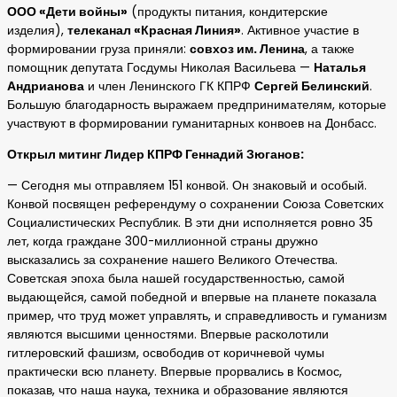
ООО «Дети войны»
(продукты питания, кондитерские
изделия),
телеканал «Красная Линия»
. Активное участие в
формировании груза приняли:
совхоз им. Ленина
, а также
помощник депутата Госдумы Николая Васильева —
Наталья
Андрианова
и член Ленинского ГК КПРФ
Сергей Белинский
.
Большую благодарность выражаем предпринимателям, которые
участвуют в формировании гуманитарных конвоев на Донбасс.
Открыл митинг Лидер КПРФ Геннадий Зюганов:
— Сегодня мы отправляем 151 конвой. Он знаковый и особый.
Конвой посвящен референдуму о сохранении Союза Советских
Социалистических Республик. В эти дни исполняется ровно 35
лет, когда граждане 300-миллионной страны дружно
высказались за сохранение нашего Великого Отечества.
Советская эпоха была нашей государственностью, самой
выдающейся, самой победной и впервые на планете показала
пример, что труд может управлять, и справедливость и гуманизм
являются высшими ценностями. Впервые расколотили
гитлеровский фашизм, освободив от коричневой чумы
практически всю планету. Впервые прорвались в Космос,
показав, что наша наука, техника и образование являются