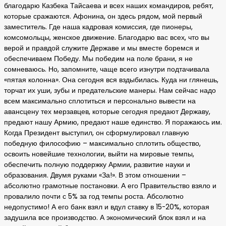
благодарю Казбека Тайсаева и всех наших командиров, ребят,
которые сражаются. Афонина, он здесь рядом, мой первый
заместитель. Где наша кадровая комиссия, где пионеры,
комсомольцы, женское движение. Благодарю вас всех, что вы
верой и правдой служите Державе и мы вместе боремся и
обеспечиваем Победу. Мы победим на поле брани, я не
сомневаюсь. Но, запомните, чаще всего изнутри подтачивала
«пятая колонна». Она сегодня вся вздыбилась. Куда ни глянешь,
торчат их уши, зубы и предательские манеры. Нам сейчас надо
всем максимально сплотиться и персонально вывести на
авансцену тех мерзавцев, которые сегодня предают Державу,
предают нашу Армию, предают наше единство. Я поражаюсь им.
Когда Президент выступил, он сформулировал главную
победную философию – максимально сплотить общество,
освоить новейшие технологии, выйти на мировые темпы,
обеспечить полную поддержку Армии, развитие науки и
образования. Двумя руками «За!». В этом отношении –
абсолютно грамотные постановки. А его Правительство взяло и
провалило почти с 5% за год темпы роста. Абсолютно
недопустимо! А его банк взял и вдул ставку в 15-20%, которая
задушила все производство. А экономический блок взял и на