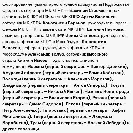
формирование гуманитарного конвоя коммунисты Подмосковья.
Среди них секретари МК КПРФ —
Василий Стасюк
, второй
секретарь МК ЛКСМ РФ, член МК КПРФ
Артем Васильев
,
сотрудник МК КПРФ
Константин Баранов
, руководитель пресс-
службы МК КПРФ, главред сайта МК КПРФ
Евгения Наумова
,
администратор сайта МК КПРФ
Ирина Снеткова
, руководитель
аппарата фракции КПРФ в Мособлдуме
Константин
Елисеев
,
референт руководителя фракции КПРФ в
Мособлдуме
Александр Голуб
, сотрудник выборного
отдела
Кирилл Имеев
. Подключились активно и
коммунисты
Москвы (первый секретарь – Виктор Царихин),
Амурской области (первый секретарь — Роман Кобызов),
Вологды (первый секретарь – Александр Морозов),
Владимира (первый секретарь — Антон Сидорко), Калуги
(первый секретарь – Николай Яшкин), Нижнего Новогорода
(первый секретарь — Владислав Егоров), Рязани (первый
секретарь – Денис Сидоров), Пскова (первый секретарь –
Пётр Алексеенко), Татарстана (первый секретарь – Хафиз
Миргалимов), Твери (первый секретарь – Людмила
Воробьева), Тулы (первый секретарь – Алексей Лебедев) и
другие товарищи
.