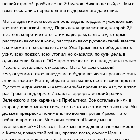
нашей страной, разбив ее на 20 кусков. Ничего не выйдет. Мы с
вами восстали с первого дня и выдержим это давление.
Мы сегодня имеем возможность видеть гордый, мужественный,
крепкий иранский народ. Персидская цивилизация, которой 2,5
тыс. лет, сопротивляется этим варварам, садистам, которые
расстреливают их школы, расстреливают руководителей вместе
с семьями и похваляются этим. Уже Трамп всех победил, всех
убил, всех поджог, всех утопил, но оказался, по сути дела, в
одиночестве. Когда в ООН проголосовали, его поддержал только
Израиль, остальные отказались. Мы с Китаем сказали:
«Недопустимо такое поведение и будем всячески противостоять
этой наглости». Кстати, обратите внимание, если в войне против
Русского мира натовцы наточили зубы против всех нас, то в этот
раз Трампа поддержал Израиль, террористический режим
Зеленского и три карлика из Прибалтики. Все остальные или в
сторону, или отмежевались, или не хотят с этим связываться. Мы
должны прекрасно понимать, что войны против Ирана – это
война и против нас. Мне один сказал: «Почему мы не
вмешиваемся?» Я сказал: «Если мы немедленно влезем вместе
с Китаем, пожар этой войны, прежде всего, сожжет Иран и
спалит почти всю планету. В этих вопросах надо быть умным,