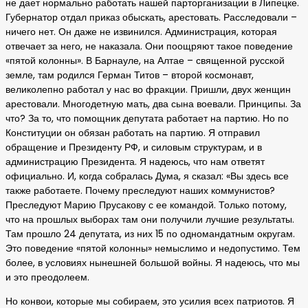
не дает нормально работать нашей парторганизации в Липецке.
Губернатор отдал приказ обыскать, арестовать. Расследовали –
ничего нет. Он даже не извинился. Администрация, которая
отвечает за него, не наказала. Они поощряют такое поведение
«пятой колонны». В Барнауле, на Алтае – священной русской
земле, там родился Герман Титов – второй космонавт,
великолепно работал у нас во фракции. Пришли, двух женщин
арестовали. Многодетную мать, два сына воевали. Принципы. За
что? За то, что помощник депутата работает на партию. Но по
Конституции он обязан работать на партию. Я отправил
обращение и Президенту РФ, и силовым структурам, и в
администрацию Президента. Я надеюсь, что нам ответят
официально. И, когда собралась Дума, я сказал: «Вы здесь все
также работаете. Почему преследуют наших коммунистов?
Преследуют Марию Прусакову с ее командой. Только потому,
что на прошлых выборах там они получили лучшие результаты.
Там прошло 24 депутата, из них 15 по одномандатным округам.
Это поведение «пятой колонны» немыслимо и недопустимо. Тем
более, в условиях нынешней большой войны. Я надеюсь, что мы
и это преодолеем.
Но конвои, которые мы собираем, это усилия всех патриотов. Я