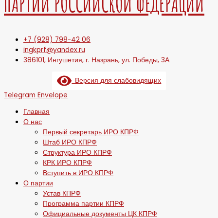
ПАРТИИ РОССИЙСКОЙ ФЕДЕРАЦИИ
+7 (928) 798-42 06
ingkprf@yandex.ru
386101, Ингушетия, г. Назрань, ул. Победы, 3А
Версия для слабовидящих
Telegram
Envelope
Главная
О нас
Первый секретарь ИРО КПРФ
Штаб ИРО КПРФ
Структура ИРО КПРФ
КРК ИРО КПРФ
Вступить в ИРО КПРФ
О партии
Устав КПРФ
Программа партии КПРФ
Официальные документы ЦК КПРФ