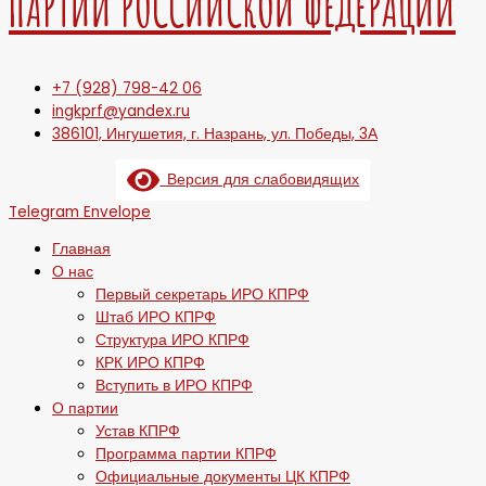
ПАРТИИ РОССИЙСКОЙ ФЕДЕРАЦИИ
+7 (928) 798-42 06
ingkprf@yandex.ru
386101, Ингушетия, г. Назрань, ул. Победы, 3А
Версия для слабовидящих
Telegram
Envelope
Главная
О нас
Первый секретарь ИРО КПРФ
Штаб ИРО КПРФ
Структура ИРО КПРФ
КРК ИРО КПРФ
Вступить в ИРО КПРФ
О партии
Устав КПРФ
Программа партии КПРФ
Официальные документы ЦК КПРФ