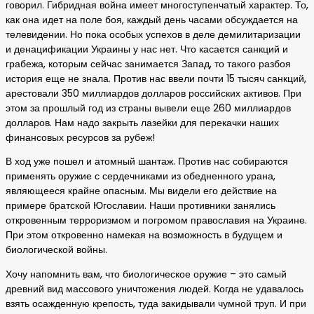
говорил. Гибридная война имеет многоступенчатый характер. То,
как она идет на поле боя, каждый день часами обсуждается на
телевидении. Но пока особых успехов в деле демилитаризации
и денацификации Украины у нас нет. Что касается санкций и
грабежа, которым сейчас занимается Запад, то такого разбоя
история еще не знала. Против нас ввели почти 15 тысяч санкций,
арестовали 350 миллиардов долларов российских активов. При
этом за прошлый год из страны вывели еще 260 миллиардов
долларов. Нам надо закрыть лазейки для перекачки наших
финансовых ресурсов за рубеж!
В ход уже пошел и атомный шантаж. Против нас собираются
применять оружие с сердечниками из обедненного урана,
являющееся крайне опасным. Мы видели его действие на
примере братской Югославии. Наши противники занялись
откровенным терроризмом и погромом православия на Украине.
При этом откровенно намекая на возможность в будущем и
биологической войны.
Хочу напомнить вам, что биологическое оружие – это самый
древний вид массового уничтожения людей. Когда не удавалось
взять осажденную крепость, туда закидывали чумной труп. И при