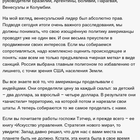
руководители Бразилии, Аргентины, Боливии, Парагвая,
Венесуэлы и Колумбии.
На мой взгляд, венесуэльский лидер был абсолютно прав.
Подводя сегодня итоги очень важного расследования, мы
должны понимать, что свою изощрённую политику американцы
проводят уже не один век. И они весьма преуспели в
продвижении своих интересов. Если мы собираемся
сопротивляться, надо комплексно оценить происходящее и
понять: нам всем не только предъявлена «черная метка» в виде
санкций. Россия выбрана главным полигоном по избавлению от
лишнего, с точки зрения США, населения Земли.
Вы все знаете всё то, что американцы проделывали с
индейцами. Они определяли цену за каждый скальп: за детский
– два доллара, за взрослый – четыре доллара. В результате они
«зачистили» территорию, на которой потом и нарезали свои
штаты. А теперь собираются то же самое проделать с нами.
Если вы почитаете работы госпожи Тэтчер, и прежде всего – ее
книгу «Искусство управления. Стратегия нового мира», то
увидите: Запад давно решил, что для нас с вами места на
планете быть не должно. Кстати, эта книга была в свое время