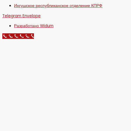
Ингушское республиканское отделение КПРФ
Telegram
Envelope
Разработано Widum
Call Now Button