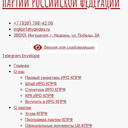
ПАРТИИ РОССИЙСКОЙ ФЕДЕРАЦИИ
+7 (928) 798-42 06
ingkprf@yandex.ru
386101, Ингушетия, г. Назрань, ул. Победы, 3А
Версия для слабовидящих
Telegram
Envelope
Главная
О нас
Первый секретарь ИРО КПРФ
Штаб ИРО КПРФ
Структура ИРО КПРФ
КРК ИРО КПРФ
Вступить в ИРО КПРФ
О партии
Устав КПРФ
Программа партии КПРФ
Официальные документы ЦК КПРФ