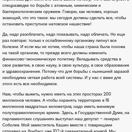
спецразведке по борьбе с атомным, химическим и
бактериологическим оружием. Говорю, как человек, хорошо
знающий, что это такое: мы сегодня должны сделать все, чтобы
остановить преступное натовское нашествие!
Да, надо разоблачать, надо показывать, надо обличать. Но еще
раз повторю: только к ослабленному организму липнут все
болезни. И если мы не хотим, чтобы наша страна была похожа
на такой организм, то прежде всего должны изменить
финансово-экономическую политику. Вкладывать средства в
свое развитие, в свою науку, в свою культуру, в свое образование
и здравоохранение. Потому что для борьбы с нынешней заразой
необходима четкая работа всей системы. И у нас с вами для
этого есть все необходимое.
Нам, чтобы выжить, нужно иметь на этих просторах 200
миллионов человек. А чтобы охранять территорию в 16
миллионов квадратных километров, надо иметь минимум
полуторамиллионную армию. Здесь, в Государственной Думе, на
парламентских слушаниях выступал наш депутат – генерал
Соболев. Мой заместитель Кашин вместе с товарищами
отправил на Донбасс уже 107-й гуманитарный конвой. Мы