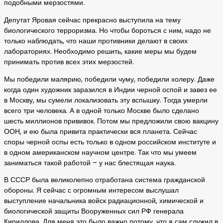
подобными мерзостями.
Депутат Яровая сейчас прекрасно выступила на тему
биологического терроризма. Но чтобы бороться с ним, надо не
только наблюдать, что наши противники делают в своих
лабораториях. Необходимо решить, какие меры мы будем
принимать против всех этих мерзостей.
Мы победили малярию, победили чуму, победили холеру. Даже
когда один художник заразился в Индии черной оспой и завез ее
в Москву, мы сумели локализовать эту вспышку. Тогда умерли
всего три человека. А в одной только Москве было сделано
шесть миллионов прививок. Потом мы предложили свою вакцину
ООН, и ею была привита практически вся планета. Сейчас
споры черной оспы есть только в одном российском институте и
в одном американском научном центре. Так что мы умеем
заниматься такой работой – у нас блестящая наука.
В СССР была великолепно отработана система гражданской
обороны. Я сейчас с огромным интересом выслушал
выступление начальника войск радиационной, химической и
биологической защиты Вооруженных сил РФ генерала
Кириллова. Для меня это было важно потому, что я сам служил в