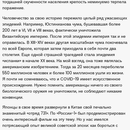
тогдашней скученности населения крепость неминуемо терпела
поражение.
Человечество за свою историю пережило целый ряд ужасающих
эпидемий. Например, Юстинианова чума, бушевавшая более
200 лет в VI, VII и VIII веках, фактически уничтожила
Византийскую империю. После этой эпидемии империя так и не
оправилась. В XIII-XIV веках другая масштабная чума покочевала
по всей Европе, которая затем приходила в себя почти два
столетия. Еще одной страшной трагедией стала эпидемия
«испанки» в начале XX века. На мой взгляд, она тоже являлась
американским изобретением. Тогда за 20 месяцев переболели
550 миллионов человек и более 100 миллионов ушли из жизни.
Я почти не сомневаюсь, что и COVID-19 имеет искусственное
происхождение. Нужно помнить: американцы ничего из своего
биологического оружия не уничтожили, не соблюдают никакие
конвенции.
Японцы в свое время развернули в Китае свой печально
знаменитый «отряд 731». По «России-1» был продемонстрирован
очень интересный фильм на эту тему. Но у нас имелся
потрясающий опыт великой советской эпохи: как бороться с