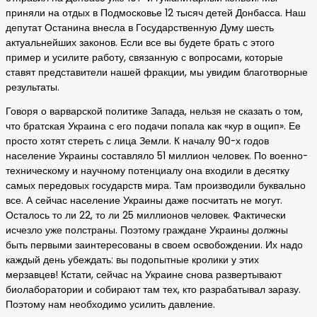
приняли на отдых в Подмосковье 12 тысяч детей Донбасса. Наш
депутат Останина внесла в Государственную Думу шесть
актуальнейших законов. Если все вы будете брать с этого
пример и усилите работу, связанную с вопросами, которые
ставят представители нашей фракции, мы увидим благотворные
результаты.
Говоря о варварской политике Запада, нельзя не сказать о том,
что братская Украина с его подачи попала как «кур в ощип». Ее
просто хотят стереть с лица Земли. К началу 90-х годов
население Украины составляло 51 миллион человек. По военно-
техническому и научному потенциалу она входили в десятку
самых передовых государств мира. Там производили буквально
все. А сейчас население Украины даже посчитать не могут.
Осталось то ли 22, то ли 25 миллионов человек. Фактически
исчезло уже полстраны. Поэтому граждане Украины должны
быть первыми заинтересованы в своем освобождении. Их надо
каждый день убеждать: вы подопытные кролики у этих
мерзавцев! Кстати, сейчас на Украине снова развертывают
биолаборатории и собирают там тех, кто разрабатывал заразу.
Поэтому нам необходимо усилить давление.