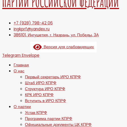
ПАРТИИ РОССИЙСКОЙ ФЕДЕРАЦИИ
+7 (928) 798-42 06
ingkprf@yandex.ru
386101, Ингушетия, г. Назрань, ул. Победы, 3А
Версия для слабовидящих
Telegram
Envelope
Главная
О нас
Первый секретарь ИРО КПРФ
Штаб ИРО КПРФ
Структура ИРО КПРФ
КРК ИРО КПРФ
Вступить в ИРО КПРФ
О партии
Устав КПРФ
Программа партии КПРФ
Официальные документы ЦК КПРФ