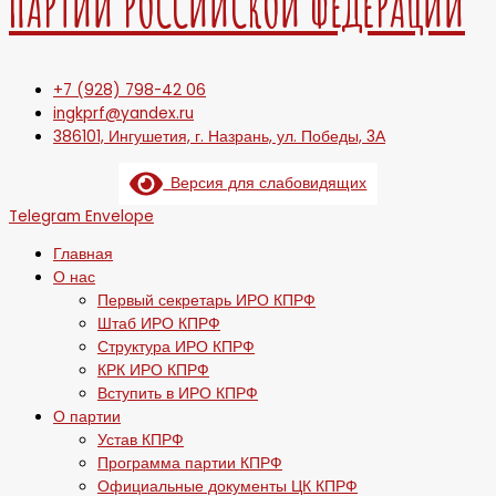
ПАРТИИ РОССИЙСКОЙ ФЕДЕРАЦИИ
+7 (928) 798-42 06
ingkprf@yandex.ru
386101, Ингушетия, г. Назрань, ул. Победы, 3А
Версия для слабовидящих
Telegram
Envelope
Главная
О нас
Первый секретарь ИРО КПРФ
Штаб ИРО КПРФ
Структура ИРО КПРФ
КРК ИРО КПРФ
Вступить в ИРО КПРФ
О партии
Устав КПРФ
Программа партии КПРФ
Официальные документы ЦК КПРФ