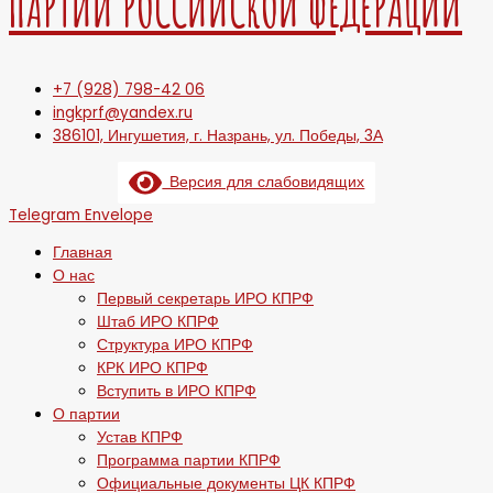
ПАРТИИ РОССИЙСКОЙ ФЕДЕРАЦИИ
+7 (928) 798-42 06
ingkprf@yandex.ru
386101, Ингушетия, г. Назрань, ул. Победы, 3А
Версия для слабовидящих
Telegram
Envelope
Главная
О нас
Первый секретарь ИРО КПРФ
Штаб ИРО КПРФ
Структура ИРО КПРФ
КРК ИРО КПРФ
Вступить в ИРО КПРФ
О партии
Устав КПРФ
Программа партии КПРФ
Официальные документы ЦК КПРФ