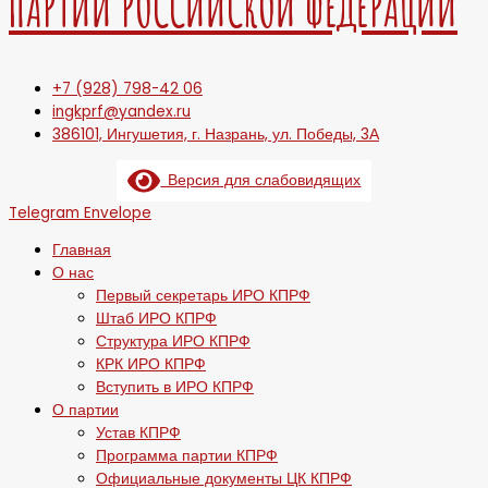
ПАРТИИ РОССИЙСКОЙ ФЕДЕРАЦИИ
+7 (928) 798-42 06
ingkprf@yandex.ru
386101, Ингушетия, г. Назрань, ул. Победы, 3А
Версия для слабовидящих
Telegram
Envelope
Главная
О нас
Первый секретарь ИРО КПРФ
Штаб ИРО КПРФ
Структура ИРО КПРФ
КРК ИРО КПРФ
Вступить в ИРО КПРФ
О партии
Устав КПРФ
Программа партии КПРФ
Официальные документы ЦК КПРФ