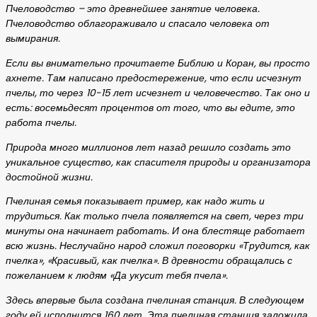
Пчеловодство – это древнейшее занятие человека.
Пчеловодство облагораживало и спасало человека от
вымирания.
Если вы внимательно прочитаете Библию и Коран, вы просто
ахнете. Там написано предостережение, что если исчезнут
пчелы, то через 10-15 лет исчезнет и человечество. Так оно и
есть: восемьдесят процентов от того, что вы едите, это
работа пчелы.
Природа много миллионов лет назад решило создать это
уникальное существо, как спасителя природы и организатора
достойной жизни.
Пчелиная семья показывает пример, как надо жить и
трудиться. Как только пчела появляется на свет, через три
минуты она начинает работать. И она блестяще работает
всю жизнь. Неслучайно народ сложил поговорки «Трудится, как
пчелка», «Красивый, как пчелка». В древности обращались с
пожеланием к людям «Да укусит тебя пчела».
Здесь впервые была создана пчелиная станция. В следующем
году ей исполнится 160 лет. Эта пчелиная станция заложила