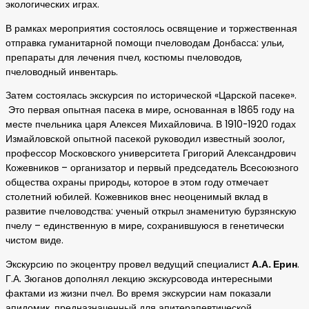
экологических играх.
В рамках мероприятия состоялось освящение и торжественная
отправка гуманитарной помощи пчеловодам Донбасса: ульи,
препараты для лечения пчел, костюмы пчеловодов,
пчеловодный инвентарь.
Затем состоялась экскурсия по исторической «Царской пасеке».
Это первая опытная пасека в мире, основанная в 1865 году на
месте пчельника царя Алексея Михайловича. В 1910-1920 годах
Измайловской опытной пасекой руководил известный зоолог,
профессор Московского университета Григорий Александрович
Кожевников – организатор и первый председатель Всесоюзного
общества охраны природы, которое в этом году отмечает
столетний юбилей. Кожевников внес неоценимый вклад в
развитие пчеловодства: ученый открыл знаменитую бурзянскую
пчелу – единственную в мире, сохранившуюся в генетически
чистом виде.
Экскурсию по экоцентру провел ведущий специалист
А.А. Ерин
.
Г.А. Зюганов дополнял лекцию экскурсовода интересными
фактами из жизни пчел. Во время экскурсии нам показали
апидомик, предназначенный для апитерапевтической