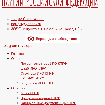
ПАРТИИ РОССИЙСКОЙ ФЕДЕРАЦИИ
+7 (928) 798-42 06
ingkprf@yandex.ru
386101, Ингушетия, г. Назрань, ул. Победы, 3А
Версия для слабовидящих
Telegram
Envelope
Главная
О нас
Первый секретарь ИРО КПРФ
Штаб ИРО КПРФ
Структура ИРО КПРФ
КРК ИРО КПРФ
Вступить в ИРО КПРФ
О партии
Устав КПРФ
Программа партии КПРФ
Официальные документы ЦК КПРФ