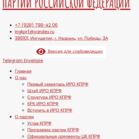
ПАРТИИ РОССИЙСКОЙ ФЕДЕРАЦИИ
+7 (928) 798-42 06
ingkprf@yandex.ru
386101, Ингушетия, г. Назрань, ул. Победы, 3А
Версия для слабовидящих
Telegram
Envelope
Главная
О нас
Первый секретарь ИРО КПРФ
Штаб ИРО КПРФ
Структура ИРО КПРФ
КРК ИРО КПРФ
Вступить в ИРО КПРФ
О партии
Устав КПРФ
Программа партии КПРФ
Официальные документы ЦК КПРФ