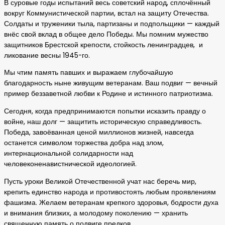
В суровые годы испытаний весь советский народ, сплочённый
вокруг Коммунистической партии, встал на защиту Отечества.
Солдаты и труженики тыла, партизаны и подпольщики — каждый
внёс свой вклад в общее дело Победы. Мы помним мужество
защитников Брестской крепости, стойкость ленинградцев, и
ликование весны 1945-го.
Мы чтим память павших и выражаем глубочайшую
благодарность ныне живущим ветеранам. Ваш подвиг — вечный
пример беззаветной любви к Родине и истинного патриотизма.
Сегодня, когда предпринимаются попытки исказить правду о
войне, наш долг — защитить историческую справедливость.
Победа, завоёванная ценой миллионов жизней, навсегда
останется символом торжества добра над злом,
интернациональной солидарности над
человеконенавистнической идеологией.
Пусть уроки Великой Отечественной учат нас беречь мир,
крепить единство народа и противостоять любым проявлениям
фашизма. Желаем ветеранам крепкого здоровья, бодрости духа
и внимания близких, а молодому поколению — хранить
священную память о подвиге предков.