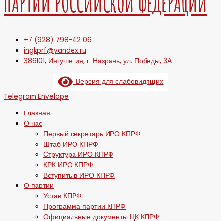
ПАРТИИ РОССИЙСКОЙ ФЕДЕРАЦИИ
+7 (928) 798-42 06
ingkprf@yandex.ru
386101, Ингушетия, г. Назрань, ул. Победы, 3А
Версия для слабовидящих
Telegram
Envelope
Главная
О нас
Первый секретарь ИРО КПРФ
Штаб ИРО КПРФ
Структура ИРО КПРФ
КРК ИРО КПРФ
Вступить в ИРО КПРФ
О партии
Устав КПРФ
Программа партии КПРФ
Официальные документы ЦК КПРФ