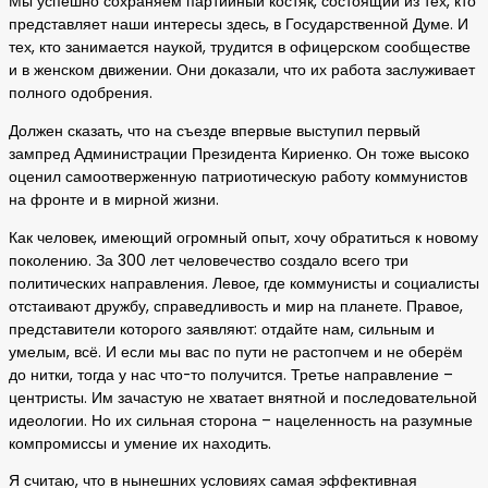
Мы успешно сохраняем партийный костяк, состоящий из тех, кто
представляет наши интересы здесь, в Государственной Думе. И
тех, кто занимается наукой, трудится в офицерском сообществе
и в женском движении. Они доказали, что их работа заслуживает
полного одобрения.
Должен сказать, что на съезде впервые выступил первый
зампред Администрации Президента Кириенко. Он тоже высоко
оценил самоотверженную патриотическую работу коммунистов
на фронте и в мирной жизни.
Как человек, имеющий огромный опыт, хочу обратиться к новому
поколению. За 300 лет человечество создало всего три
политических направления. Левое, где коммунисты и социалисты
отстаивают дружбу, справедливость и мир на планете. Правое,
представители которого заявляют: отдайте нам, сильным и
умелым, всё. И если мы вас по пути не растопчем и не оберём
до нитки, тогда у нас что-то получится. Третье направление –
центристы. Им зачастую не хватает внятной и последовательной
идеологии. Но их сильная сторона – нацеленность на разумные
компромиссы и умение их находить.
Я считаю, что в нынешних условиях самая эффективная