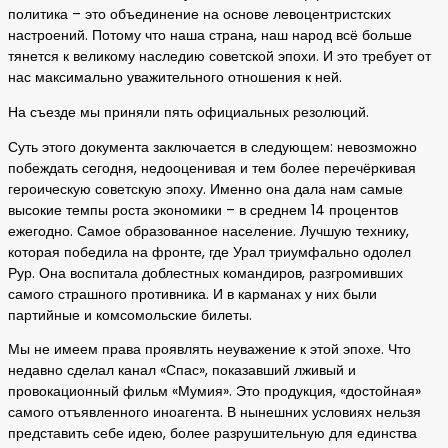
политика – это объединение на основе левоцентристских
настроений. Потому что наша страна, наш народ всё больше
тянется к великому наследию советской эпохи. И это требует от
нас максимально уважительного отношения к ней.
На съезде мы приняли пять официальных резолюций.
Суть этого документа заключается в следующем: невозможно
побеждать сегодня, недооценивая и тем более перечёркивая
героическую советскую эпоху. Именно она дала нам самые
высокие темпы роста экономики – в среднем 14 процентов
ежегодно. Самое образованное население. Лучшую технику,
которая победила на фронте, где Урал триумфально одолел
Рур. Она воспитала доблестных командиров, разгромивших
самого страшного противника. И в карманах у них были
партийные и комсомольские билеты.
Мы не имеем права проявлять неуважение к этой эпохе. Что
недавно сделал канал «Спас», показавший лживый и
провокационный фильм «Мумия». Это продукция, «достойная»
самого отъявленного иноагента. В нынешних условиях нельзя
представить себе идею, более разрушительную для единства