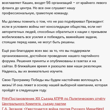
возглавляет Кашин, входят 56 организаций – от крайнего левого
фланга до центра. Но все они слушают нашу
профессиональную, грамотную команду.
Мы должны помнить о том, что не раз подчёркивал Президент:
если в условиях войны нет консолидации общества, если нет
авторитетных людей, способных обратиться к нации с призывом
мобилизовать все усилия и побеждать, важнейшие задачи,
стоящие перед нами, не могут быть решены.
Ещё раз благодарю всех вас за то, что вы поддержали
организованное, достойное проведение нашего партийного
форума. Решения приняты и опубликованы в газетах и на
сайтах. В ближайшее время я разошлю вам наши резолюции.
Надеюсь, вы их внимательно изучите.
Свою Программу Победы мы будем настойчиво воплощать в
жизнь! И она ляжет в основу нашей выборной кампании, которая
пройдёт в следующем году.
Prev
Постановление XIX Съезда КПРФ по Политическому отчёту
Центрального Комитета съезду партии
Г.А. Зюганов: «Ужесточается война против Русского Мира»
Next