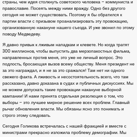
страны, чем идея столкнуть советского человека – коммуниста и
православие. Посеять между ними вражду. Одно без другого
сегодня не может существовать. Поэтому я бы обратился к
партии власти с призывом проанализировать эту провокацию,
организованную накануне нашего съезда. И уже звонил по этому
поводу Медведеву.
Я давно привык к лживым нападкам и клевете. Но когда тратят
300 миллионов, чтобы выпустить два мерзопакостных фильма,
направленных против меня, это уже не личный вопрос. Это
подлость, бросающая вызов всему обществу. Меня президент не
за это награждал, и я не за это сражался! Там нет ни одного
свежего факта. А лживость и несостоятельность всего, что там
рассказано, давно доказана в судах и публичных дискуссиях. Мы
не можем допускать такие провокации накануне выборной
кампании! И нами принята отдельная резолюция о том, что
выборы – это лучшее мирное решение всех проблем. Главный
рычаг обновления власти. Мы обязаны ясно это понимать и
строго этому следовать.
Сегодня Голикова встречалась с нашей фракцией и вместе с
министрами прекрасно изложила проблему демографии. Мы