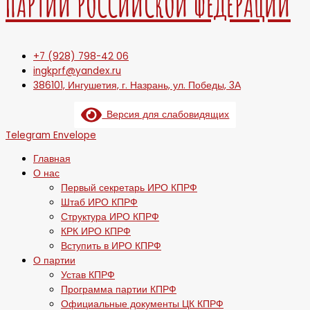
ПАРТИИ РОССИЙСКОЙ ФЕДЕРАЦИИ
+7 (928) 798-42 06
ingkprf@yandex.ru
386101, Ингушетия, г. Назрань, ул. Победы, 3А
Версия для слабовидящих
Telegram
Envelope
Главная
О нас
Первый секретарь ИРО КПРФ
Штаб ИРО КПРФ
Структура ИРО КПРФ
КРК ИРО КПРФ
Вступить в ИРО КПРФ
О партии
Устав КПРФ
Программа партии КПРФ
Официальные документы ЦК КПРФ