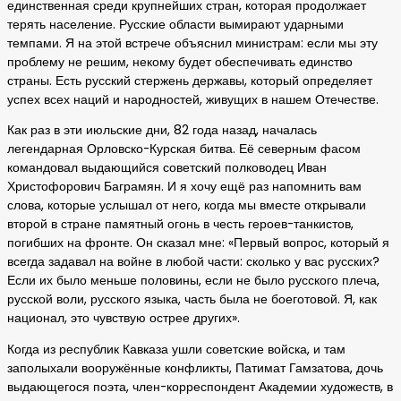
единственная среди крупнейших стран, которая продолжает
терять население. Русские области вымирают ударными
темпами. Я на этой встрече объяснил министрам: если мы эту
проблему не решим, некому будет обеспечивать единство
страны. Есть русский стержень державы, который определяет
успех всех наций и народностей, живущих в нашем Отечестве.
Как раз в эти июльские дни, 82 года назад, началась
легендарная Орловско-Курская битва. Её северным фасом
командовал выдающийся советский полководец Иван
Христофорович Баграмян. И я хочу ещё раз напомнить вам
слова, которые услышал от него, когда мы вместе открывали
второй в стране памятный огонь в честь героев-танкистов,
погибших на фронте. Он сказал мне: «Первый вопрос, который я
всегда задавал на войне в любой части: сколько у вас русских?
Если их было меньше половины, если не было русского плеча,
русской воли, русского языка, часть была не боеготовой. Я, как
национал, это чувствую острее других».
Когда из республик Кавказа ушли советские войска, и там
заполыхали вооружённые конфликты, Патимат Гамзатова, дочь
выдающегося поэта, член-корреспондент Академии художеств, в