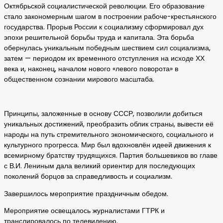
Октябрьской социалистической революции. Его образование
стало закономерным шагом в построении рабоче-крестьянского
государства. Прорыв России к социализму сформировал дух
эпохи решительной борьбы труда и капитала. Эта борьба
обернулась уникальным победным шествием сил социализма,
затем — периодом их временного отступления на исходе ХХ
века и, наконец, началом нового «левого поворота» в
общественном сознании мирового масштаба.
Принципы, заложенные в основу СССР, позволили добиться
уникальных достижений, преобразить облик страны, вывести её
народы на путь стремительного экономического, социального и
культурного прогресса. Мир был вдохновлён идеей движения к
всемирному братству трудящихся. Партия большевиков во главе
с В.И. Лениным дала великий ориентир для последующих
поколений борцов за справедливость и социализм.
Завершилось мероприятие праздничным обедом.
Мероприятие освещалось журналистами ГТРК и
транслировалось по телевидению.