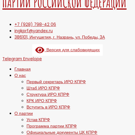
ПАРТИИ РОССИЙСКОЙ ФЕДЕРАЦИИ
+7 (928) 798-42 06
ingkprf@yandex.ru
386101, Ингушетия, г. Назрань, ул. Победы, 3А
Версия для слабовидящих
Telegram
Envelope
Главная
О нас
Первый секретарь ИРО КПРФ
Штаб ИРО КПРФ
Структура ИРО КПРФ
КРК ИРО КПРФ
Вступить в ИРО КПРФ
О партии
Устав КПРФ
Программа партии КПРФ
Официальные документы ЦК КПРФ