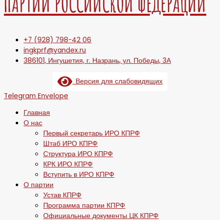
ПАРТИИ РОССИЙСКОЙ ФЕДЕРАЦИИ
+7 (928) 798-42 06
ingkprf@yandex.ru
386101, Ингушетия, г. Назрань, ул. Победы, 3А
Версия для слабовидящих
Telegram
Envelope
Главная
О нас
Первый секретарь ИРО КПРФ
Штаб ИРО КПРФ
Структура ИРО КПРФ
КРК ИРО КПРФ
Вступить в ИРО КПРФ
О партии
Устав КПРФ
Программа партии КПРФ
Официальные документы ЦК КПРФ