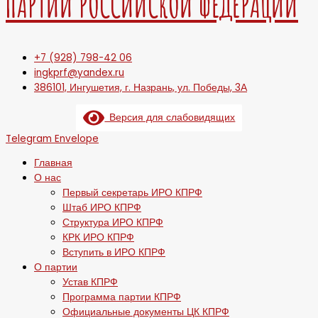
ПАРТИИ РОССИЙСКОЙ ФЕДЕРАЦИИ
+7 (928) 798-42 06
ingkprf@yandex.ru
386101, Ингушетия, г. Назрань, ул. Победы, 3А
Версия для слабовидящих
Telegram
Envelope
Главная
О нас
Первый секретарь ИРО КПРФ
Штаб ИРО КПРФ
Структура ИРО КПРФ
КРК ИРО КПРФ
Вступить в ИРО КПРФ
О партии
Устав КПРФ
Программа партии КПРФ
Официальные документы ЦК КПРФ