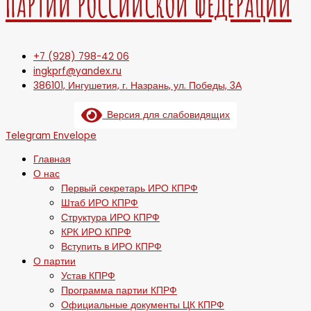
ПАРТИИ РОССИЙСКОЙ ФЕДЕРАЦИИ
+7 (928) 798-42 06
ingkprf@yandex.ru
386101, Ингушетия, г. Назрань, ул. Победы, 3А
Версия для слабовидящих
Telegram
Envelope
Главная
О нас
Первый секретарь ИРО КПРФ
Штаб ИРО КПРФ
Структура ИРО КПРФ
КРК ИРО КПРФ
Вступить в ИРО КПРФ
О партии
Устав КПРФ
Программа партии КПРФ
Официальные документы ЦК КПРФ