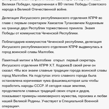
Великая Победа», приуроченная к 80-летию Победы Советского
народа в Великой Отечественной войне.
Делегация Ингушсского республиканского отделения КПРФ во
главе с первым секретарем Хамзатом Тугановичем Кодзоевым
на границе двух Республик торжественно приняла Знамя
Победы от коммунистов Чеченской Республики.
Поблагодарив коммунистов Чеченской республики, делегация
Ингушского республиканского отделения КПРФ выдвинулась в
город воинской славы Малгобек.
Памятный митинг в Малгобеке открыл первый секретарь
Ингушского отделения КПРФ Х.Т. Кодзоев.В своей речи он
сказал: «Мы все знаем славные традиции города воинской славы
город Малгобек. На подступах этого славного города была
остановлена коричневая чума фашизма,которая шла чтобы
поработить народы СССР. И сегодня наши земляки,
продолжатели славных традиций своих отцов и дедов,
показывают примеры неимоверного мужества, героизма и любви
нашей Великой Родины. Участвуют в Специальной Военной
операции».