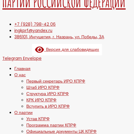
ПАРТИИ РОССИЙСКОЙ ФЕДЕРАЦИИ
+7 (928) 798-42 06
ingkprf@yandex.ru
386101, Ингушетия, г. Назрань, ул. Победы, 3А
Версия для слабовидящих
Telegram
Envelope
Главная
О нас
Первый секретарь ИРО КПРФ
Штаб ИРО КПРФ
Структура ИРО КПРФ
КРК ИРО КПРФ
Вступить в ИРО КПРФ
О партии
Устав КПРФ
Программа партии КПРФ
Официальные документы ЦК КПРФ