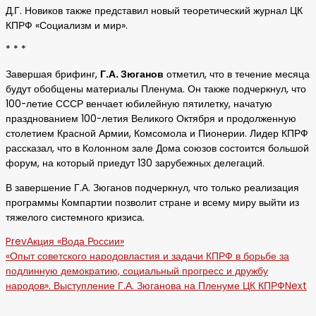
Д.Г. Новиков также представил новый теоретический журнал ЦК
КПРФ «Социализм и мир».
* * *
Завершая брифинг,
Г.А. Зюганов
отметил, что в течение месяца
будут обобщены материалы Пленума. Он также подчеркнул, что
100-летие СССР венчает юбилейную пятилетку, начатую
празднованием 100-летия Великого Октября и продолженную
столетием Красной Армии, Комсомола и Пионерии. Лидер КПРФ
рассказал, что в Колонном зале Дома союзов состоится большой
форум, на который приедут 130 зарубежных делегаций.
В завершение Г.А. Зюганов подчеркнул, что только реализация
программы Компартии позволит стране и всему миру выйти из
тяжелого системного кризиса.
Prev
Акция «Вода России»
«Опыт советского народовластия и задачи КПРФ в борьбе за
подлинную демократию, социальный прогресс и дружбу
народов». Выступление Г.А. Зюганова на Пленуме ЦК КПРФ
Next