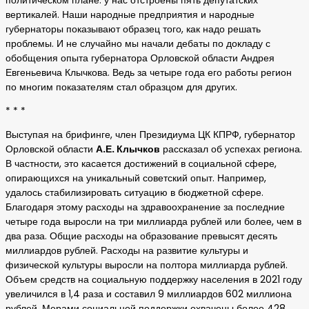
политическом плане: у нас отстроены пять депутатских
вертикалей. Наши народные предприятия и народные
губернаторы показывают образец того, как надо решать
проблемы. И не случайно мы начали дебаты по докладу с
обобщения опыта губернатора Орловской области Андрея
Евгеньевича Клычкова. Ведь за четыре года его работы регион
по многим показателям стал образцом для других.
* * *
Выступая на брифинге, член Президиума ЦК КПРФ, губернатор
Орловской области
А.Е. Клычков
рассказал об успехах региона.
В частности, это касается достижений в социальной сфере,
опирающихся на уникальный советский опыт. Например,
удалось стабилизировать ситуацию в бюджетной сфере.
Благодаря этому расходы на здравоохранение за последние
четыре года выросли на три миллиарда рублей или более, чем в
два раза. Общие расходы на образование превысят десять
миллиардов рублей. Расходы на развитие культуры и
физической культуры выросли на полтора миллиарда рублей.
Объем средств на социальную поддержку населения в 2021 году
увеличился в 1,4 раза и составил 9 миллиардов 602 миллиона
рублей. Мерами социальной поддержки охвачены более 428