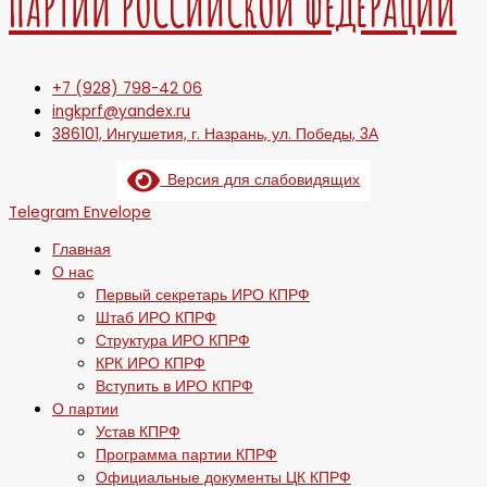
ПАРТИИ РОССИЙСКОЙ ФЕДЕРАЦИИ
+7 (928) 798-42 06
ingkprf@yandex.ru
386101, Ингушетия, г. Назрань, ул. Победы, 3А
Версия для слабовидящих
Telegram
Envelope
Главная
О нас
Первый секретарь ИРО КПРФ
Штаб ИРО КПРФ
Структура ИРО КПРФ
КРК ИРО КПРФ
Вступить в ИРО КПРФ
О партии
Устав КПРФ
Программа партии КПРФ
Официальные документы ЦК КПРФ