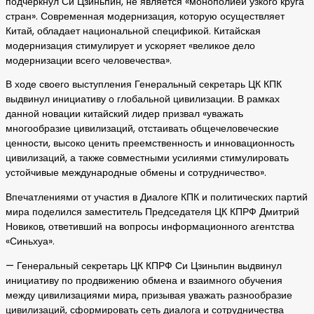
подчеркнул Си Цзиньпин, не является «монополией узкого круга
стран». Современная модернизация, которую осуществляет
Китай, обладает национальной спецификой. Китайская
модернизация стимулирует и ускоряет «великое дело
модернизации всего человечества».
В ходе своего выступления Генеральный секретарь ЦК КПК
выдвинул инициативу о глобальной цивилизации. В рамках
данной новации китайский лидер призвал «уважать
многообразие цивилизаций, отстаивать общечеловеческие
ценности, высоко ценить преемственность и инновационность
цивилизаций, а также совместными усилиями стимулировать
устойчивые международные обмены и сотрудничество».
Впечатлениями от участия в Диалоге КПК и политических партий
мира поделился заместитель Председателя ЦК КПРФ Дмитрий
Новиков, ответивший на вопросы информационного агентства
«Синьхуа».
— Генеральный секретарь ЦК КПРФ Си Цзиньпин выдвинул
инициативу по продвижению обмена и взаимного обучения
между цивилизациями мира, призывая уважать разнообразие
цивилизаций, сформировать сеть диалога и сотрудничества