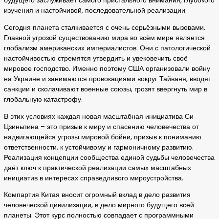
будущего заслуживает самого пристального внимания, глубокого
изучения и настойчивой, последовательной реализации.
Сегодня планета сталкивается с очень серьёзными вызовами.
Главной угрозой существованию мира во всём мире является
глобализм американских империалистов. Они с патологической
настойчивостью стремятся утвердить и увековечить своё
мировое господство. Именно поэтому США организовали войну
на Украине и занимаются провокациями вокруг Тайваня, вводят
санкции и сколачивают военные союзы, грозят ввергнуть мир в
глобальную катастрофу.
В этих условиях каждая новая масштабная инициатива Си
Цзиньпина – это призыв к миру и спасению человечества от
надвигающейся угрозы мировой бойни, призыв к пониманию
ответственности, к устойчивому и гармоничному развитию.
Реализация концепции сообщества единой судьбы человечества
даёт ключ к практической реализации самых масштабных
инициатив в интересах справедливого мироустройства.
Компартия Китая вносит огромный вклад в дело развития
человеческой цивилизации, в дело мирного будущего всей
планеты. Этот курс полностью совпадает с программными