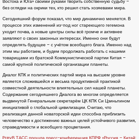
Востока и Юга» своими руками творить собственную судьбу –
без оглядки на окрики тех, кто решил стать хозяевами мира.
Сегодняшний форум показал, что мир динамично меняется. В
процессе этих изменений из-под ног стареющего гегемона
уходит почва, а новые центры силы всё громче и активнее
заявляют о своих законных интересах. Именно они будут
определять будущее – с учётом всеобщего блага. Именно над
этим мы работаем, и будем продолжать работать с нашими
товарищами из братской Коммунистической партии Китая –
самой крупной политической организации планеты.
Диалог КПК и политических партий мира на высшем уровне
является сложившейся и весьма продуктивной практикой
совместной деятельности влиятельных сил нашей планеты.
Содержание сегодняшнего Диалога во многом определяется
выдвинутой Генеральным секретарём ЦК КПК Си Цзиньпином
инициативой о глобальной цивилизации. Считаю, что
реализация данной новаторской идеи способна приблизить
человечество к достижению важных целей устойчивого развития,
справедливости и всеобщего процветания.
Prev
В ТАСС прошла пресс-конференция КПРФ «Россия – Китай: