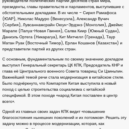
руководители политических партий десятков стран мира,
президенты, главы правительств и парламентов, выступившие с
обстоятельными докладами. В их числе – Сирил Рамафоса
(ЮАР), Николас Мадуро (Венесуэла), Александр Вучич
(Сербия), Лувсаннамсрайн Оюун-Эрдэнэ (Монголия), Джеймс
Марапе (Папуа-Новая Гвинея), Салва Киир (Южный Судан),
Даниэль Ортега (Никарагуа), Кит Митчелл (Гренада), Таур
Матан Руак (Восточный Тимор), Ерлан Кошанов (Казахстан) и
представители партий из других стран.
С основным, фундаментальным по своему значению докладом
выступил Генеральный секретарь ЦК КПК, Председатель КНР и
глава её Центрального военного Совета товарищ Си Цзиньпин.
Важнейшей темой речи стала модернизация в китайском стиле.
Было подчёркнуто, что Компартия Китая выступила в новый
поход с целью строительства социализма с китайской
спецификой. В этом походе «народ Китая поставлен в центр
всего».
Одной из главных своих задач КПК видит «повышение
благосостояния нынешних поколений и их потомков». Решить эту
задачу можно в процессе модернизации, которая, как