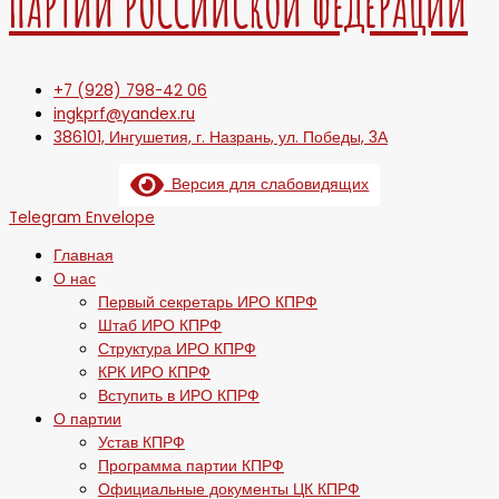
ПАРТИИ РОССИЙСКОЙ ФЕДЕРАЦИИ
+7 (928) 798-42 06
ingkprf@yandex.ru
386101, Ингушетия, г. Назрань, ул. Победы, 3А
Версия для слабовидящих
Telegram
Envelope
Главная
О нас
Первый секретарь ИРО КПРФ
Штаб ИРО КПРФ
Структура ИРО КПРФ
КРК ИРО КПРФ
Вступить в ИРО КПРФ
О партии
Устав КПРФ
Программа партии КПРФ
Официальные документы ЦК КПРФ