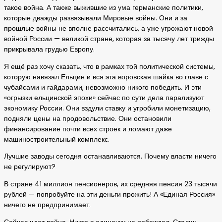
такое война. А также выжившие из ума германские политики,
которые дважды развязывали Мировые войны. Они и за
прошлые войны не вполне рассчитались, а уже угрожают новой
войной России — великой стране, которая за тысячу лет трижды
прикрывала грудью Европу.
Я ещё раз хочу сказать, что в рамках той политической системы,
которую навязал Ельцин и вся эта воровская шайка во главе с
чубайсами и гайдарами, невозможно никого победить. И эти
«огрызки ельцинской эпохи» сейчас по сути дела парализуют
экономику России. Они вздули ставку и угробили монетизацию,
подняли цены на продовольствие. Они остановили
финансирование почти всех строек и ломают даже
машиностроительный комплекс.
Лучшие заводы сегодня останавливаются. Почему власти ничего
не регулируют?
В стране 41 миллион пенсионеров, их средняя пенсия 23 тысячи
рублей — попробуйте на эти деньги прожить! А «Единая Россия»
ничего не предпринимает.