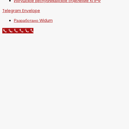
Ингушское республиканское отделение КПРФ
Telegram
Envelope
Разработано Widum
Call Now Button