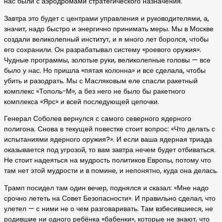
нас были с аэродромами стратегического назначения.
Завтра это будет с центрами управления и руководителями, а,
значит, надо быстро и энергично принимать меры. Мы в Москве
создали великолепный институт, и я много лет боролся, чтобы
его сохранили. Он разрабатывал систему «роевого оружия».
Чудные программы, золотые руки, великолепные головы — все
было у нас. Но пришла «пятая колонна» и все сделала, чтобы
убить и разодрать. Мы с Масляковым еле спасли ракетный
комплекс «Тополь-М», а без него не было бы ракетного
комплекса «Ярс» и всей последующей цепочки.
Генерал Соболев вернулся с самого северного ядерного
полигона. Снова в текущей повестке стоит вопрос: «Что делать с
испытаниями ядерного оружия?». И если ваша ядерная триада
оказывается под угрозой, то вам завтра нечем будет отбиваться.
Не стоит надеяться на мудрость политиков Европы, потому что
там нет этой мудрости и в помине, и непонятно, куда она делась.
Трамп посидел там один вечер, поднялся и сказал: «Мне надо
срочно лететь на Совет Безопасности». И правильно сделал, что
улетел — с ними не о чем разговаривать. Там взбесившиеся, не
родившие ни одного ребёнка «бабенки», которые не знают, что