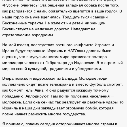
«Русские, очнитесь! Эта бешеная западная собака после того,
как расправится с нами, обязательно вцепится в ваше горло». В
наше горло она уже вцепилась. Тридцать тысяч санкций.
Бесконечные теракты. Не жалеют ни детей, ни женщин.
Бесчинствуют на железных дорогах. Нападают на
стратегические аэродромы.
На мой взгляд, последствия военного конфликта Израиля и
Ирана будут страшные. Израиль и НАТОвцы должны были
оценить, что в мусульманском мире проживает полтора
миллиарда человек от Гибралтара до Индонезии. Это огромный
мир со своей культурой, традициями и убеждениями.
Вчера показали видеосюжет из Багдада. Молодые люди
коллективно сидят возле телеэкрана и вместо футбола смотрят,
как бомбят Тель-Авив. И они радуются каждому точному
попаданию. Аплодируют. Там почти половина населения —
молодежь. Если она сейчас так реагирует на ракетные удары, то
Израиль в наши дни закладывает огромную бомбу, которая
позже начнет разносить многие государства.
Я понимаю, почему сегодня осторожничают многие страны в