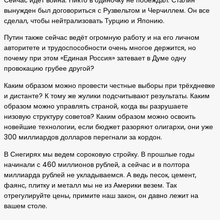
Сейчас идет война. Никто в одиночку не побеждал. Сталин
вынужден был договориться с Рузвельтом и Черчиллем. Он все
сделал, чтобы нейтрализовать Турцию и Японию.
Путин также сейчас ведёт огромную работу и на его личном
авторитете и трудоспособности очень многое держится, но
почему при этом «Единая Россия» затевает в Думе одну
провокацию грубее другой?
Каким образом можно провести честные выборы при трёхдневке
и дистанте? К тому же жулики подсчитывают результаты. Каким
образом можно управлять страной, когда вы разрушаете
низовую структуру советов? Каким образом можно освоить
новейшие технологии, если бюджет разоряют олигархи, они уже
300 миллиардов долларов перегнали за кордон.
В Снегирях мы ведем сороковую стройку. В прошлые годы
начинали с 460 миллионов рублей, а сейчас и в полтора
миллиарда рублей не укладываемся. А ведь песок, цемент,
фаянс, плитку и металл мы не из Америки везем. Так
отрегулируйте цены, примите наш закон, он давно лежит на
вашем столе.