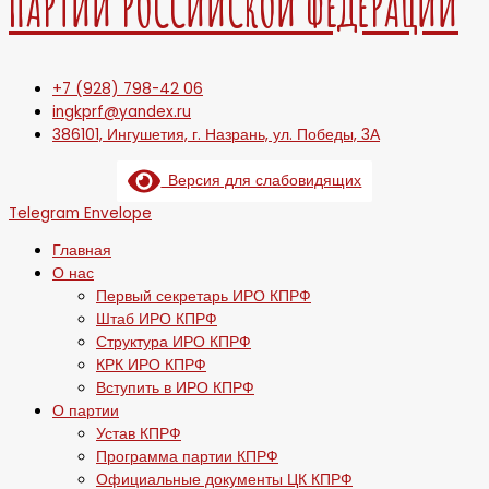
ПАРТИИ РОССИЙСКОЙ ФЕДЕРАЦИИ
+7 (928) 798-42 06
ingkprf@yandex.ru
386101, Ингушетия, г. Назрань, ул. Победы, 3А
Версия для слабовидящих
Telegram
Envelope
Главная
О нас
Первый секретарь ИРО КПРФ
Штаб ИРО КПРФ
Структура ИРО КПРФ
КРК ИРО КПРФ
Вступить в ИРО КПРФ
О партии
Устав КПРФ
Программа партии КПРФ
Официальные документы ЦК КПРФ