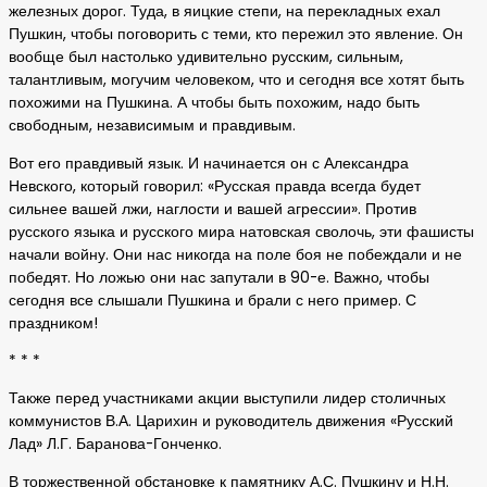
железных дорог. Туда, в яицкие степи, на перекладных ехал
Пушкин, чтобы поговорить с теми, кто пережил это явление. Он
вообще был настолько удивительно русским, сильным,
талантливым, могучим человеком, что и сегодня все хотят быть
похожими на Пушкина. А чтобы быть похожим, надо быть
свободным, независимым и правдивым.
Вот его правдивый язык. И начинается он с Александра
Невского, который говорил: «Русская правда всегда будет
сильнее вашей лжи, наглости и вашей агрессии». Против
русского языка и русского мира натовская сволочь, эти фашисты
начали войну. Они нас никогда на поле боя не побеждали и не
победят. Но ложью они нас запутали в 90-е. Важно, чтобы
сегодня все слышали Пушкина и брали с него пример. С
праздником!
* * *
Также перед участниками акции выступили лидер столичных
коммунистов В.А. Царихин и руководитель движения «Русский
Лад» Л.Г. Баранова-Гонченко.
В торжественной обстановке к памятнику А.С. Пушкину и Н.Н.