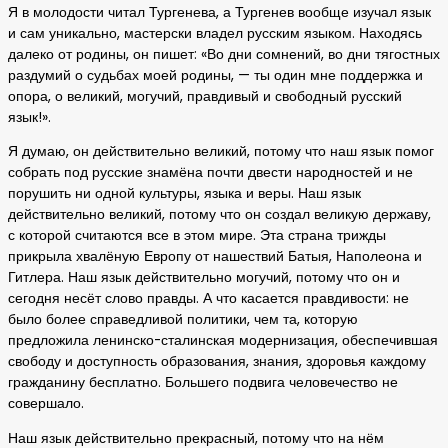
Я в молодости читал Тургенева, а Тургенев вообще изучал язык
и сам уникально, мастерски владел русским языком. Находясь
далеко от родины, он пишет: «Во дни сомнений, во дни тягостных
раздумий о судьбах моей родины, — ты один мне поддержка и
опора, о великий, могучий, правдивый и свободный русский
язык!».
Я думаю, он действительно великий, потому что наш язык помог
собрать под русские знамёна почти двести народностей и не
порушить ни одной культуры, языка и веры. Наш язык
действительно великий, потому что он создал великую державу,
с которой считаются все в этом мире. Эта страна трижды
прикрыла хвалёную Европу от нашествий Батыя, Наполеона и
Гитлера. Наш язык действительно могучий, потому что он и
сегодня несёт слово правды. А что касается правдивости: не
было более справедливой политики, чем та, которую
предложила ленинско-сталинская модернизация, обеспечившая
свободу и доступность образования, знания, здоровья каждому
гражданину бесплатно. Большего подвига человечество не
совершало.
Наш язык действительно прекрасный, потому что на нём