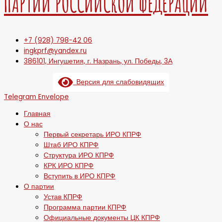
ПАРТИИ РОССИЙСКОЙ ФЕДЕРАЦИИ
+7 (928) 798-42 06
ingkprf@yandex.ru
386101, Ингушетия, г. Назрань, ул. Победы, 3А
Версия для слабовидящих
Telegram
Envelope
Главная
О нас
Первый секретарь ИРО КПРФ
Штаб ИРО КПРФ
Структура ИРО КПРФ
КРК ИРО КПРФ
Вступить в ИРО КПРФ
О партии
Устав КПРФ
Программа партии КПРФ
Официальные документы ЦК КПРФ