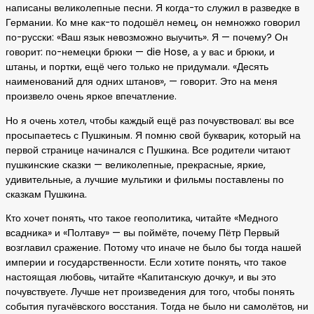
написаны великолепные песни. Я когда-то служил в разведке в
Германии. Ко мне как-то подошёл немец, он немножко говорил
по-русски: «Ваш язык невозможно выучить». Я — почему? Он
говорит: по-немецки брюки — die Hose, а у вас и брюки, и
штаны, и портки, ещё чего только не придумали. «Десять
наименований для одних штанов», — говорит. Это на меня
произвело очень яркое впечатление.
Но я очень хотел, чтобы каждый ещё раз почувствовал: вы все
просыпаетесь с Пушкиным. Я помню свой букварик, который на
первой странице начинался с Пушкина. Все родители читают
пушкинские сказки — великолепные, прекрасные, яркие,
удивительные, а лучшие мультики и фильмы поставлены по
сказкам Пушкина.
Кто хочет понять, что такое геополитика, читайте «Медного
всадника» и «Полтаву» — вы поймёте, почему Пётр Первый
возглавил сражение. Потому что иначе не было бы тогда нашей
империи и государственности. Если хотите понять, что такое
настоящая любовь, читайте «Капитанскую дочку», и вы это
почувствуете. Лучше нет произведения для того, чтобы понять
события пугачёвского восстания. Тогда не было ни самолётов, ни