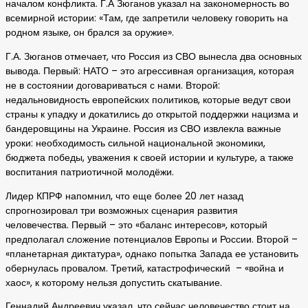
началом конфликта. Г.А Зюганов указал на закономерность во
всемирной истории: «Там, где запретили человеку говорить на
родном языке, он брался за оружие».
Г.А. Зюганов отмечает, что Россия из СВО вынесла два основных
вывода. Первый: НАТО – это агрессивная организация, которая
не в состоянии договариваться с нами. Второй:
недальновидность европейских политиков, которые ведут свои
страны к упадку и докатились до открытой поддержки нацизма и
бандеровщины на Украине. Россия из СВО извлекла важные
уроки: необходимость сильной национальной экономики,
бюджета победы, уважения к своей истории и культуре, а также
воспитания патриотичной молодёжи.
Лидер КПРФ напомнил, что еще более 20 лет назад
спрогнозировал три возможных сценария развития
человечества. Первый – это «баланс интересов», который
предполагал сложение потенциалов Европы и России. Второй –
«планетарная диктатура», однако попытка Запада ее установить
обернулась провалом. Третий, катастрофический – «война и
хаос», к которому нельзя допустить скатывание.
Геннадий Андреевич указал, что сейчас человечество стоит на