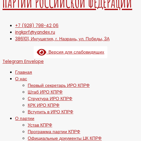
ПАРТИИ РОССИЙСКОЙ ФЕДЕРАЦИИ
+7 (928) 798-42 06
ingkprf@yandex.ru
386101, Ингушетия, г. Назрань, ул. Победы, 3А
Версия для слабовидящих
Telegram
Envelope
Главная
О нас
Первый секретарь ИРО КПРФ
Штаб ИРО КПРФ
Структура ИРО КПРФ
КРК ИРО КПРФ
Вступить в ИРО КПРФ
О партии
Устав КПРФ
Программа партии КПРФ
Официальные документы ЦК КПРФ