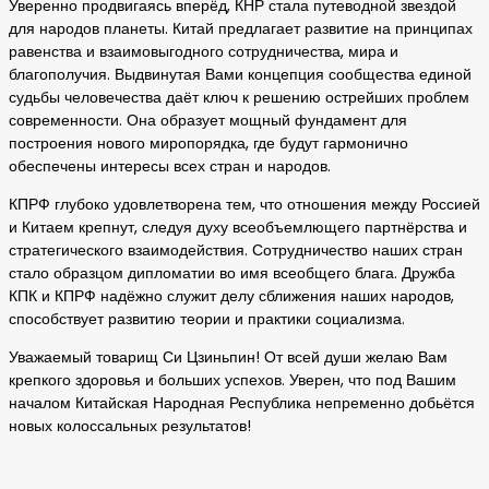
Уверенно продвигаясь вперёд, КНР стала путеводной звездой
для народов планеты. Китай предлагает развитие на принципах
равенства и взаимовыгодного сотрудничества, мира и
благополучия. Выдвинутая Вами концепция сообщества единой
судьбы человечества даёт ключ к решению острейших проблем
современности. Она образует мощный фундамент для
построения нового миропорядка, где будут гармонично
обеспечены интересы всех стран и народов.
КПРФ глубоко удовлетворена тем, что отношения между Россией
и Китаем крепнут, следуя духу всеобъемлющего партнёрства и
стратегического взаимодействия. Сотрудничество наших стран
стало образцом дипломатии во имя всеобщего блага. Дружба
КПК и КПРФ надёжно служит делу сближения наших народов,
способствует развитию теории и практики социализма.
Уважаемый товарищ Си Цзиньпин! От всей души желаю Вам
крепкого здоровья и больших успехов. Уверен, что под Вашим
началом Китайская Народная Республика непременно добьётся
новых колоссальных результатов!