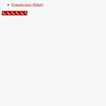
Разработано Widum
Call Now Button