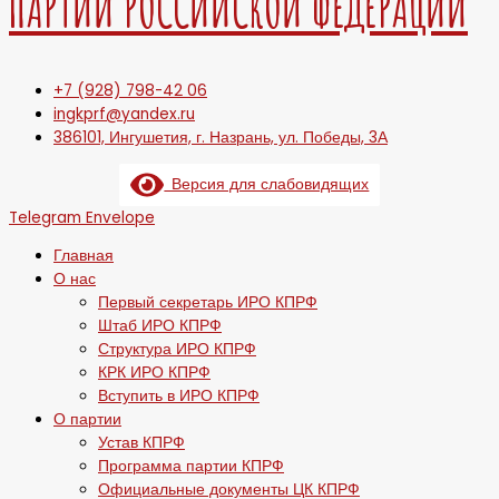
ПАРТИИ РОССИЙСКОЙ ФЕДЕРАЦИИ
+7 (928) 798-42 06
ingkprf@yandex.ru
386101, Ингушетия, г. Назрань, ул. Победы, 3А
Версия для слабовидящих
Telegram
Envelope
Главная
О нас
Первый секретарь ИРО КПРФ
Штаб ИРО КПРФ
Структура ИРО КПРФ
КРК ИРО КПРФ
Вступить в ИРО КПРФ
О партии
Устав КПРФ
Программа партии КПРФ
Официальные документы ЦК КПРФ