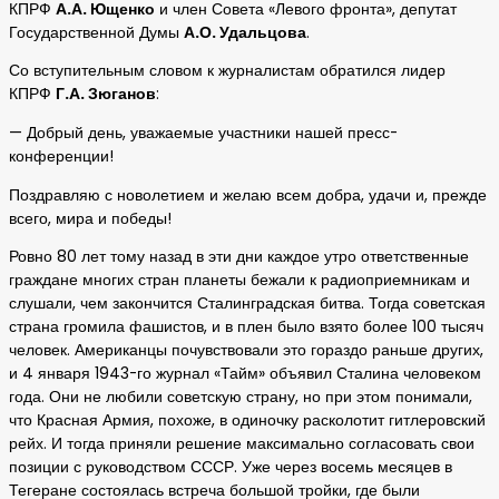
КПРФ
А.А. Ющенко
и член Совета «Левого фронта», депутат
Государственной Думы
А.О. Удальцова
.
Со вступительным словом к журналистам обратился лидер
КПРФ
Г.А. Зюганов
:
— Добрый день, уважаемые участники нашей пресс-
конференции!
Поздравляю с новолетием и желаю всем добра, удачи и, прежде
всего, мира и победы!
Ровно 80 лет тому назад в эти дни каждое утро ответственные
граждане многих стран планеты бежали к радиоприемникам и
слушали, чем закончится Сталинградская битва. Тогда советская
страна громила фашистов, и в плен было взято более 100 тысяч
человек. Американцы почувствовали это гораздо раньше других,
и 4 января 1943-го журнал «Тайм» объявил Сталина человеком
года. Они не любили советскую страну, но при этом понимали,
что Красная Армия, похоже, в одиночку расколотит гитлеровский
рейх. И тогда приняли решение максимально согласовать свои
позиции с руководством СССР. Уже через восемь месяцев в
Тегеране состоялась встреча большой тройки, где были