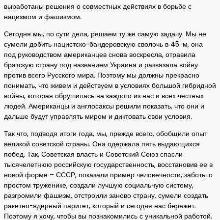
выработаны решения о совместных действиях в борьбе с
нацизмом и фашизмом.
Сегодня мы, по сути дела, решаем ту же самую задачу. Мы не
сумели добить нацистско-бандеровскую сволочь в 45-м, она
под руководством американцев снова воскресла, отравила
братскую страну под названием Украина и развязала войну
против всего Русского мира. Поэтому мы должны прекрасно
понимать, что живем и действуем в условиях большой гибридной
войны, которая обрушилась на каждого из нас и всех честных
людей. Американцы и англосаксы решили показать, что они и
дальше будут управлять миром и диктовать свои условия.
Так что, подводя итоги года, мы, прежде всего, обобщили опыт
великой советской страны. Она одержала пять выдающихся
побед. Так, Советская власть и Советский Союз спасли
тысячелетнюю российскую государственность, восстановив ее в
новой форме – СССР, показали пример человечности, заботы о
простом труженике, создали лучшую социальную систему,
разгромили фашизм, отстроили заново страну, сумели создать
ракетно-ядерный паритет, который и сегодня нас бережет.
Поэтому я хочу, чтобы вы познакомились с уникальной работой,