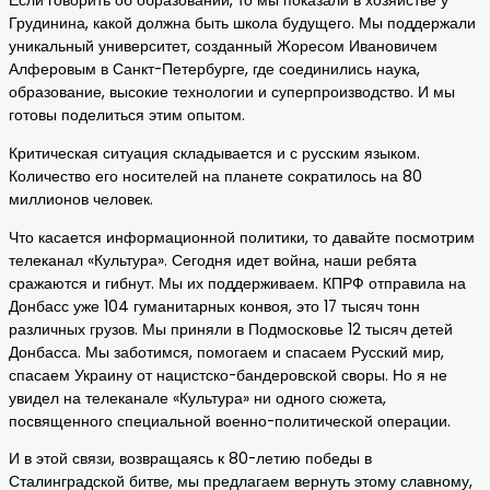
Если говорить об образовании, то мы показали в хозяйстве у
Грудинина, какой должна быть школа будущего. Мы поддержали
уникальный университет, созданный Жоресом Ивановичем
Алферовым в Санкт-Петербурге, где соединились наука,
образование, высокие технологии и суперпроизводство. И мы
готовы поделиться этим опытом.
Критическая ситуация складывается и с русским языком.
Количество его носителей на планете сократилось на 80
миллионов человек.
Что касается информационной политики, то давайте посмотрим
телеканал «Культура». Сегодня идет война, наши ребята
сражаются и гибнут. Мы их поддерживаем. КПРФ отправила на
Донбасс уже 104 гуманитарных конвоя, это 17 тысяч тонн
различных грузов. Мы приняли в Подмосковье 12 тысяч детей
Донбасса. Мы заботимся, помогаем и спасаем Русский мир,
спасаем Украину от нацистско-бандеровской своры. Но я не
увидел на телеканале «Культура» ни одного сюжета,
посвященного специальной военно-политической операции.
И в этой связи, возвращаясь к 80-летию победы в
Сталинградской битве, мы предлагаем вернуть этому славному,