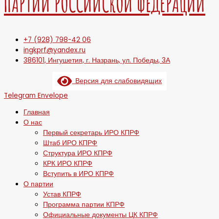
ПАРТИИ РОССИЙСКОЙ ФЕДЕРАЦИИ
+7 (928) 798-42 06
ingkprf@yandex.ru
386101, Ингушетия, г. Назрань, ул. Победы, 3А
Версия для слабовидящих
Telegram
Envelope
Главная
О нас
Первый секретарь ИРО КПРФ
Штаб ИРО КПРФ
Структура ИРО КПРФ
КРК ИРО КПРФ
Вступить в ИРО КПРФ
О партии
Устав КПРФ
Программа партии КПРФ
Официальные документы ЦК КПРФ