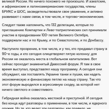
великой России. Но ничего похожего не произошло. И азиатские,
и африканские и латиноамериканские государства, члены
БРИКС и ШОС, засвидетельствовали свое уважение, и активно
развивают с нами связи, в том числе, и торгово-экономические.
Следует также напомнить, что 132 делегации, которые по
приглашению Компартии и Лево-патриотических сил принимали
участие в праздновании 100-летия Великого Октября,
поддержали нас и по Крыму, и по Севастополю, и по Донбассу.
Наступило прозрение, в том числе, и у тех, кто предавал страну в
90-е годы, и кто сегодня олицетворяет пятую колонну: для
России не оказалось места в глобальном капитализме. Вот
сейчас проходит знаменитый Давосский форум. Я там в свое
время выступал, представлял нашу программу. А сегодня они
обсуждают, как поставлять Украине танки и пушки, как надеть
экономическую и финансовую петлю на нашу страну. Так что
этот форум выродился в агрессивную сходку, за которой нет
ничего светлого и совестливого.
Гибридная война оказалась жестокой и преступной. И сегодня
без конца идут разговоры о применении, в том числе, и ядерного
оружия. Но те, кто ведет эти разговоры, как правило, не