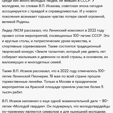
среди них много молодых людей, не живших в СССР. У
молодежи, по словам В.П. Исакова, советская эпоха сегодня
ассоциируется с правдой и справедливостью. И у нового
поколения возникает горькое чувство потери своей огромной,
великой Родины.
Лидер ЛКСМ рассказал, что Ленинский комсомол в 2022 году
провел сотни мероприятий, посвященных 100-летию СССР. Это
и круглые столы, и патриотические уроки мужества, и
спортивные соревнования. Также состоялся традиционный
творческий конкурс «Земля талантов», который уже девять лет
собирает мальчишек и девчонок со всей страны, в основном, из
малоимущих и многодетных семей.
Также В.П. Исаков рассказал, что в 2022 году отмечалось 100-
летие Ленинской Пионерии. 19 мая по всей стране прошли
торжественные линейки. Только в Москве в праздничном
мероприятии на Красной площади приняли участие более 5
тысяч ребят.
В.П. Исаков напомнил о еще одной знаменательной дате – 80-
летии «Молодой гвардии». Он подчеркнул, что молодогвардейцы
по-прежнему являются символом и для нынешней молодежи.