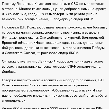
Поэтому Ленинский Комсомол при начале СВО не мог остаться
в стороне. Многие комсомольцы ушли добровольцами на фронт,
и, к сожалению, среди них есть потери. «Эти ребята ушли в
вечность, они всегда с нами», — подчеркнул лидер ЛКСМ.
По словам В.П. Исакова, созданы целые комсомольские бригады,
которые на линии соприкосновения с противником возводят
блиндажи, роют окопы. Они действуют в Курской, Белгородской,
Брянской областях. «Наши товарищи сдают кровь для раненых
бойцов, наши девчонки шьют шевроны, флаги, знамена Победы
и Советского Союза», — рассказал лидер ЛКСМ.
Он также отметил, что Ленинский Комсомол принимал участие
во всех гуманитарных конвоях, которые КПРФ отправляла на
Донбасс.
Говоря о патриотическом воспитании молодого поколения, В.П.
Исаков напомнил: «У нашей партии есть молодежная
программа, есть законопроект «Образование для всех». И уже
давно необходимо внедрить и применить советский опыт работы
с молодежью».
Лидер ЛКСМ рассказал, что в 2023 году будет отмечаться 105-