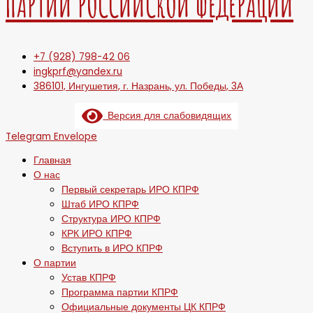
ПАРТИИ РОССИЙСКОЙ ФЕДЕРАЦИИ
+7 (928) 798-42 06
ingkprf@yandex.ru
386101, Ингушетия, г. Назрань, ул. Победы, 3А
Версия для слабовидящих
Telegram
Envelope
Главная
О нас
Первый секретарь ИРО КПРФ
Штаб ИРО КПРФ
Структура ИРО КПРФ
КРК ИРО КПРФ
Вступить в ИРО КПРФ
О партии
Устав КПРФ
Программа партии КПРФ
Официальные документы ЦК КПРФ