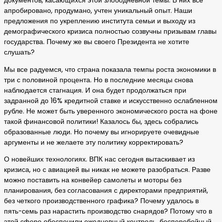
документов, касающихся этой злободневной темы. В них все
апробировано, продумано, учтен уникальный опыт. Наши
предложения по укреплению института семьи и выходу из
демографического кризиса полностью созвучны призывам главы
государства. Почему же вы своего Президента не хотите
слушать?
Мы все радуемся, что страна показала темпы роста экономики в
три с половиной процента. Но в последние месяцы снова
наблюдается стагнация. И она будет продолжаться при
задранной до 16% кредитной ставке и искусственно ослабленном
рубле. Не может быть уверенного экономического роста на фоне
такой финансовой политики! Казалось бы, здесь собрались
образованные люди. Но почему вы игнорируете очевидные
аргументы и не желаете эту политику корректировать?
О новейших технологиях. ВПК нас сегодня вытаскивает из
кризиса, но с авиацией вы никак не можете разобраться. Разве
можно поставить на конвейер самолеты и моторы без
планирования, без согласования с директорами предприятий,
без четкого производственного графика? Почему удалось в
пять-семь раз нарастить производство снарядов? Потому что в
этой сфере обеспечили ежедневный контроль, бесперебойный