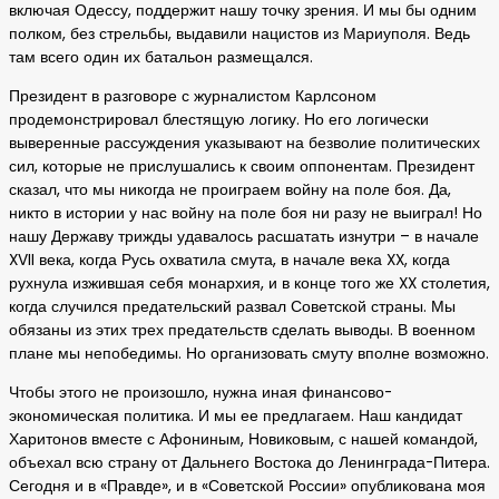
включая Одессу, поддержит нашу точку зрения. И мы бы одним
полком, без стрельбы, выдавили нацистов из Мариуполя. Ведь
там всего один их батальон размещался.
Президент в разговоре с журналистом Карлсоном
продемонстрировал блестящую логику. Но его логически
выверенные рассуждения указывают на безволие политических
сил, которые не прислушались к своим оппонентам. Президент
сказал, что мы никогда не проиграем войну на поле боя. Да,
никто в истории у нас войну на поле боя ни разу не выиграл! Но
нашу Державу трижды удавалось расшатать изнутри – в начале
XVII века, когда Русь охватила смута, в начале века XX, когда
рухнула изжившая себя монархия, и в конце того же XX столетия,
когда случился предательский развал Советской страны. Мы
обязаны из этих трех предательств сделать выводы. В военном
плане мы непобедимы. Но организовать смуту вполне возможно.
Чтобы этого не произошло, нужна иная финансово-
экономическая политика. И мы ее предлагаем. Наш кандидат
Харитонов вместе с Афониным, Новиковым, с нашей командой,
объехал всю страну от Дальнего Востока до Ленинграда-Питера.
Сегодня и в «Правде», и в «Советской России» опубликована моя