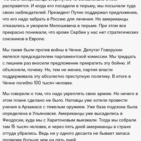
расправятся. И когда его посадили в тюрьму, мы посылали туда
своих наблюдателей. Президент Путин поддержал предложение,
что его надо забрать в Россию для лечения. Но американцы
отказались и уморили Милошевича в тюрьме. При этом все
прекрасно понимали, что кроме Сербии у нас нет стратегических
союзников в Европе.
Мы также были против войны в Чечне. Депутат Говорухин
являлся председателем парламентской комиссии. Мы тридцать
с лишним раз вносили предложение прекратить эту бойню. И
объясняли, почему. Но, тем не менее, партия власти
поддерживала эту абсолютно преступную политику. В итоге в
Чечне погибло 100 тысяч человек.
Мы говорили о том, что надо укреплять свою армию. Но ничего в
этом плане сделано не было. Натовцы уже хотели провести
учения в Арзамасе с тяжелым оружием. Уже база подскока была
определена в Ульяновске. Американцы уже высадились в
Феодосии, куда мы с Харитоновым выезжали. Тогда мы собрали
там 15 тысяч человек, и через пять дней американцы в страхе
оттуда убрались. Ведь ни у одного десанта не бывает запаса
провизии больше чем на пять дней.