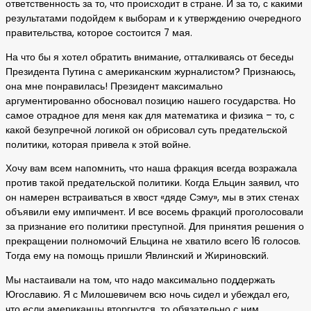
ответственность за то, что происходит в стране. И за то, с какими
результатами подойдем к выборам и к утверждению очередного
правительства, которое состоится 7 мая.
На что бы я хотел обратить внимание, отталкиваясь от беседы
Президента Путина с американским журналистом? Признаюсь,
она мне понравилась! Президент максимально
аргументированно обосновал позицию нашего государства. Но
самое отрадное для меня как для математика и физика – то, с
какой безупречной логикой он обрисовал суть предательской
политики, которая привела к этой войне.
Хочу вам всем напомнить, что наша фракция всегда возражала
против такой предательской политики. Когда Ельцин заявил, что
он намерен встраиваться в хвост «дяде Сэму», мы в этих стенах
объявили ему импичмент. И все восемь фракций проголосовали
за признание его политики преступной. Для принятия решения о
прекращении полномочий Ельцина не хватило всего 16 голосов.
Тогда ему на помощь пришли Явлинский и Жириновский.
Мы настаивали на том, что надо максимально поддержать
Югославию. Я с Милошевичем всю ночь сидел и убеждал его,
что если американцы вторгнутся, то обязательно с ним