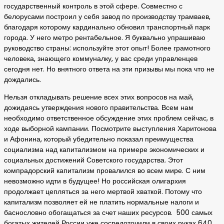
государственный контроль в этой сфере. Совместно с
белорусами построил у себя завод по производству трамваев,
благодаря которому кардинально обновил транспортный парк
города. У него метро рентабельное. Я буквально упрашиваю
руководство страны: используйте этот опыт! Более грамотного
человека, знающего коммуналку, у вас среди управленцев
сегодня нет. Но внятного ответа на эти призывы мы пока что не
дождались.
Нельзя откладывать решение всех этих вопросов на май,
дожидаясь утверждения нового правительства. Всем нам
необходимо ответственное обсуждение этих проблем сейчас, в
ходе выборной кампании. Посмотрите выступления Харитонова
и Афонина, который убедительно показал преимущества
социализма над капитализмом на примере экономических и
социальных достижений Советского государства. Этот
компрадорский капитализм провалился во всем мире. С ним
невозможно идти в будущее! Но российская олигархия
продолжает цепляться за него мертвой хваткой. Потому что
капитализм позволяет ей не платить нормальные налоги и
баснословно обогащаться за счет наших ресурсов. 500 самых
богатых жителей России уже сосредоточили в своих руках 640