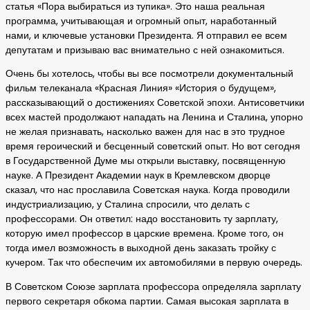
статья «Пора выбираться из тупика». Это наша реальная
программа, учитывающая и огромный опыт, наработанный
нами, и ключевые установки Президента. Я отправил ее всем
депутатам и призываю вас внимательно с ней ознакомиться.
Очень бы хотелось, чтобы вы все посмотрели документальный
фильм телеканала «Красная Линия» «История о будущем»,
рассказывающий о достижениях Советской эпохи. Антисоветчики
всех мастей продолжают нападать на Ленина и Сталина, упорно
не желая признавать, насколько важен для нас в это трудное
время героический и бесценный советский опыт. Но вот сегодня
в Государственной Думе мы открыли выставку, посвященную
науке. А Президент Академии наук в Кремлевском дворце
сказал, что нас прославила Советская наука. Когда проводили
индустриализацию, у Сталина спросили, что делать с
профессорами. Он ответил: надо восстановить ту зарплату,
которую имел профессор в царские времена. Кроме того, он
тогда имел возможность в выходной день заказать тройку с
кучером. Так что обеспечим их автомобилями в первую очередь.
В Советском Союзе зарплата профессора определяла зарплату
первого секретаря обкома партии. Самая высокая зарплата в