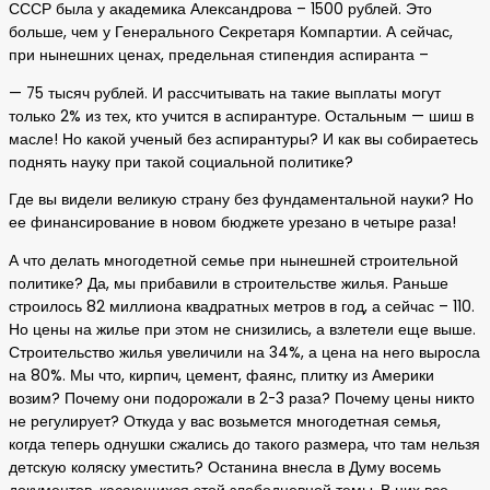
СССР была у академика Александрова – 1500 рублей. Это
больше, чем у Генерального Секретаря Компартии. А сейчас,
при нынешних ценах, предельная стипендия аспиранта –
— 75 тысяч рублей. И рассчитывать на такие выплаты могут
только 2% из тех, кто учится в аспирантуре. Остальным — шиш в
масле! Но какой ученый без аспирантуры? И как вы собираетесь
поднять науку при такой социальной политике?
Где вы видели великую страну без фундаментальной науки? Но
ее финансирование в новом бюджете урезано в четыре раза!
А что делать многодетной семье при нынешней строительной
политике? Да, мы прибавили в строительстве жилья. Раньше
строилось 82 миллиона квадратных метров в год, а сейчас – 110.
Но цены на жилье при этом не снизились, а взлетели еще выше.
Строительство жилья увеличили на 34%, а цена на него выросла
на 80%. Мы что, кирпич, цемент, фаянс, плитку из Америки
возим? Почему они подорожали в 2-3 раза? Почему цены никто
не регулирует? Откуда у вас возьмется многодетная семья,
когда теперь однушки сжались до такого размера, что там нельзя
детскую коляску уместить? Останина внесла в Думу восемь