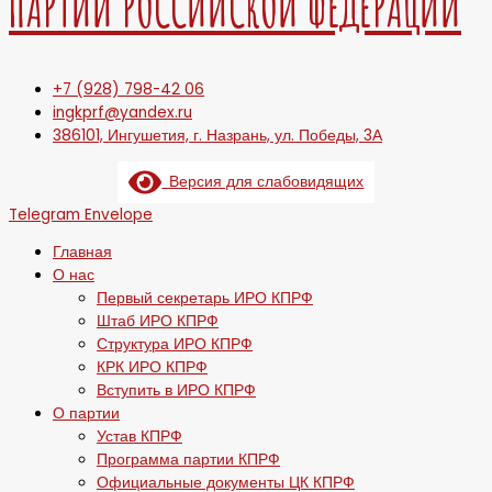
ПАРТИИ РОССИЙСКОЙ ФЕДЕРАЦИИ
+7 (928) 798-42 06
ingkprf@yandex.ru
386101, Ингушетия, г. Назрань, ул. Победы, 3А
Версия для слабовидящих
Telegram
Envelope
Главная
О нас
Первый секретарь ИРО КПРФ
Штаб ИРО КПРФ
Структура ИРО КПРФ
КРК ИРО КПРФ
Вступить в ИРО КПРФ
О партии
Устав КПРФ
Программа партии КПРФ
Официальные документы ЦК КПРФ