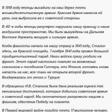
В 1918 году японцы высадили на наш берег почти
восьмидесятитысячную армию. Красная Армия нанесла ей
урон, она выбросила ее с советской стороны.
В 40-е годы японцы регулярно нарушали нашу границу и наше
воздушное пространство. Мы были вынуждены на Дальнем
Востоке держать мощную и сильную армию.
Когда фашисты напали на нашу страну в 1941 году, Сталин
здесь, на Красной площади, 7 ноября 1941 года провел большой
тридцатитысячный парад. Наши войска сразу уходили на
фронт. Этот парад настолько повлиял на возможных
союзников и пособников Гитлера, что Япония, готовясь снова
напасть на нас, все-таки не открыла второй фронт.
Воздержалась от этого и Турция.
В обращении И.В. Сталина была дана реальная оценка тех
гениальных достижений, которых добились советская армия
и советский народ. Мы окончательно разгромили нацизм и
фашизм, обеспечив Победу на планете.
В Первой мировой войне погибло почти 17 миллионов человек.