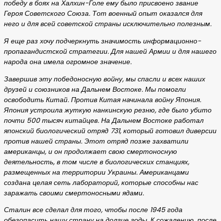
победу в боях на Халхин-Голе ему было присвоено звание
Героя Советского Союза. Тот военный опыт оказался для
него и для всей советской страны исключительно полезным.
Я еще раз хочу подчеркнуть значимость информационно-
пропагандистской стратегии. Для нашей Армии и для нашего
народа она имела огромное значение.
Завершив эту победоносную войну, мы спасли и всех наших
друзей и союзников на Дальнем Востоке. Мы помогли
освободить Китай. Против Китая начинала войну Япония.
Япония устроила жуткую нанкинскую резню, где было убито
почти 500 тысяч китайцев. На Дальнем Востоке работал
японский биологический отряд 731, который готовил диверсии
против нашей страны. Этот отряд позже захватили
американцы, и он продолжает свою смертоносную
деятельность, в том числе в биологических станциях,
размещенных на территории Украины. Американцами
создана целая сеть лабораторий, которые способны нас
заражать своими смертоносными ядами.
Сталин все сделал для того, чтобы после 1945 года
обезопасить нашу страну на долгие годы. К сожалению, после