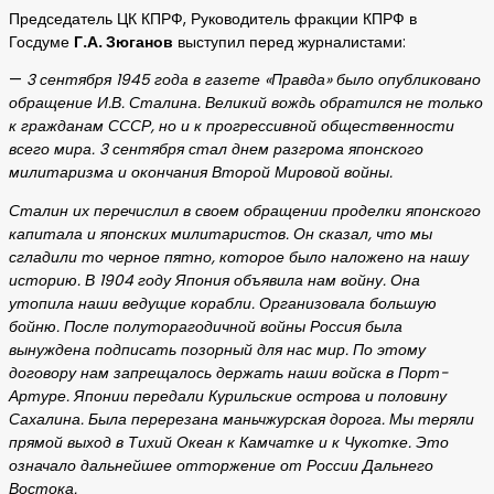
Председатель ЦК КПРФ, Руководитель фракции КПРФ в
Госдуме
Г.А. Зюганов
выступил перед журналистами:
—
3 сентября 1945 года в газете «Правда» было опубликовано
обращение И.В. Сталина. Великий вождь обратился не только
к гражданам СССР, но и к прогрессивной общественности
всего мира. 3 сентября стал днем разгрома японского
милитаризма и окончания Второй Мировой войны.
Сталин их перечислил в своем обращении проделки японского
капитала и японских милитаристов. Он сказал, что мы
сгладили то черное пятно, которое было наложено на нашу
историю. В 1904 году Япония объявила нам войну. Она
утопила наши ведущие корабли. Организовала большую
бойню. После полуторагодичной войны Россия была
вынуждена подписать позорный для нас мир. По этому
договору нам запрещалось держать наши войска в Порт-
Артуре. Японии передали Курильские острова и половину
Сахалина. Была перерезана маньчжурская дорога. Мы теряли
прямой выход в Тихий Океан к Камчатке и к Чукотке. Это
означало дальнейшее отторжение от России Дальнего
Востока.