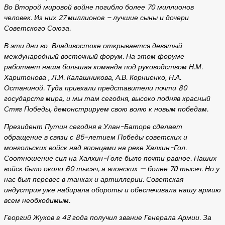
Во Второй мировой войне погибло более 70 миллионов
человек. Из них 27 миллионов – лучшие сыны и дочери
Советского Союза.
В эти дни во Владивостоке открывается девятый
международный восточный форум. На этом форуме
работает наша большая команда под руководством Н.М.
Харитонова , Л.И. Калашникова, А.В. Корниенко, Н.А.
Останиной. Туда приехали представители почти 80
государств мира, и мы там сегодня, высоко подняв красный
Стяг Победы, демонстрируем свою волю к новым победам.
Президент Путин сегодня в Улан-Баторе сделает
обращение в связи с 85-летием Победы советских и
монгольских войск над японцами на реке Халхин-Гол.
Соотношение сил на Халхин-Голе было почти равное. Наших
войск было около 60 тысяч, а японских — более 70 тысяч. Но у
нас был перевес в танках и артиллерии. Советская
индустрия уже набирала обороты и обеспечивала нашу армию
всем необходимым.
Георгий Жуков в 43 года получил звание Генерала Армии. За