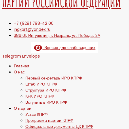
ПАРТИИ РОССИЙСКОЙ ФЕДЕРАЦИИ
+7 (928) 798-42 06
ingkprf@yandex.ru
386101, Ингушетия, г. Назрань, ул. Победы, 3А
Версия для слабовидящих
Telegram
Envelope
Главная
О нас
Первый секретарь ИРО КПРФ
Штаб ИРО КПРФ
Структура ИРО КПРФ
КРК ИРО КПРФ
Вступить в ИРО КПРФ
О партии
Устав КПРФ
Программа партии КПРФ
Официальные документы ЦК КПРФ