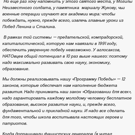
Но еще раз хочу напомнить у этого святого места, у Могилы
Неизвестного солдата, у памятника маршалу Жукову, чьи
военные операции изучают все академии мира: чтобы
побеждать, нужно, прежде всего, извлечь главные уроки из
Побед Ленина и Сталина.
В рамках той системы — предательской, компрадорской,
капиталистической, которую нам навязали в 1991 году,
обеспечить уверенную победу невозможно. У аглосаксов,
НАТОвцев общий потенциал в 10 раз выше нашего: поэтому
надо максимально развивать свою науку, экономику,
образование.
Мы должны реализовывать нашу «Программу Победы» — 12
законов, которые обеспечат нам наполнение бюджета
развития. Надо принимать наш закон «Образовании для всех»,
надо гарантировать каждому молодому человеку бесплатное
образование, высокое развитие науки, и, прежде всего,
фундаментальной и прикладной науки. И надо все сделать
для того, чтобы школа воспитывала настоящих героев и
патриотов.
Когда допрашивали фашистских генералов (я читал