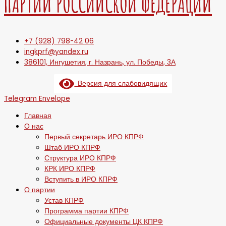
ПАРТИИ РОССИЙСКОЙ ФЕДЕРАЦИИ
+7 (928) 798-42 06
ingkprf@yandex.ru
386101, Ингушетия, г. Назрань, ул. Победы, 3А
Версия для слабовидящих
Telegram
Envelope
Главная
О нас
Первый секретарь ИРО КПРФ
Штаб ИРО КПРФ
Структура ИРО КПРФ
КРК ИРО КПРФ
Вступить в ИРО КПРФ
О партии
Устав КПРФ
Программа партии КПРФ
Официальные документы ЦК КПРФ