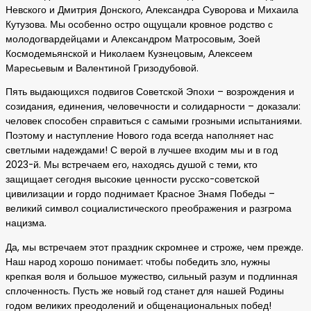
Невского и Дмитрия Донского, Александра Суворова и Михаила
Кутузова. Мы особенно остро ощущали кровное родство с
молодогвардейцами и Александром Матросовым, Зоей
Космодемьянской и Николаем Кузнецовым, Алексеем
Маресьевым и Валентиной Гризодубовой.
Пять выдающихся подвигов Советской Эпохи – возрождения и
созидания, единения, человечности и солидарности – доказали:
человек способен справиться с самыми грозными испытаниями.
Поэтому и наступление Нового года всегда наполняет нас
светлыми надеждами! С верой в лучшее входим мы и в год
2023-й. Мы встречаем его, находясь душой с теми, кто
защищает сегодня высокие ценности русско-советской
цивилизации и гордо поднимает Красное Знамя Победы –
великий символ социалистического преображения и разгрома
нацизма.
Да, мы встречаем этот праздник скромнее и строже, чем прежде.
Наш народ хорошо понимает: чтобы победить зло, нужны
крепкая воля и большое мужество, сильный разум и подлинная
сплоченность. Пусть же новый год станет для нашей Родины
годом великих преодолений и общенациональных побед!