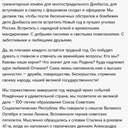
гуманитарные конвои для многострадального Донбасса, для
вступивших в схватку с фашизмом солдат и офицеров. Мы
делаем так, чтобы после бесконечных обстрелов и бомбежек
дети Донбасса могли встретить Новый год в лучших уголках
России. Встретить с нарядной елкой и ароматными
мандаринами. С добрыми песнями и светлыми пожеланиями. С
заботливыми и любящими друзьями.
Да, за плечами каждого остаётся трудный год. Он побудил
думать о главном и отвечать на важнейшие вопросы: Кто мы?
Каковы наши корни? Что значит для нас Родина? Куда надлежит
идти любимой Отчизне? Сама жизнь напомнила нам о высших
ценностях — дружбе, товариществе, бескорыстии, служении
своему народу, нашей великой государственности!
Мы торжественно завершили год чередой ярких событий.
Рождённые в удивительной стране, мы посвятили их великой
дате – 100-летию образования Союза Советских
Социалистических Республик. Мы говорили о смысле Великого
Октября и гении Ленина. Вспоминали героев советских
пятилеток. Мысленно обращались к словам Сталина в роковом
41-м, когда он напомнил о героических деяниях Александра