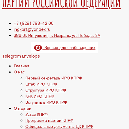
ПАРТИИ РОССИЙСКОЙ ФЕДЕРАЦИИ
+7 (928) 798-42 06
ingkprf@yandex.ru
386101, Ингушетия, г. Назрань, ул. Победы, 3А
Версия для слабовидящих
Telegram
Envelope
Главная
О нас
Первый секретарь ИРО КПРФ
Штаб ИРО КПРФ
Структура ИРО КПРФ
КРК ИРО КПРФ
Вступить в ИРО КПРФ
О партии
Устав КПРФ
Программа партии КПРФ
Официальные документы ЦК КПРФ