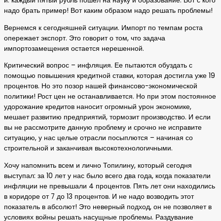
й: каждый пятый рубль пошел на науку и образование. Вот с кого
надо брать пример! Вот каким образом надо решать проблемы!
Вернемся к сегодняшней ситуации. Импорт по темпам роста
опережает экспорт. Это говорит о том, что задача
импортозамещения остается нерешенной.
Критический вопрос – инфляция. Ее пытаются обуздать с
помощью повышения кредитной ставки, которая достигла уже 19
процентов. Но это позор нашей финансово-экономической
политики! Рост цен не останавливается. Но при этом постоянное
удорожание кредитов наносит огромный урон экономике,
мешает развитию предприятий, тормозит производство. И если
вы не рассмотрите данную проблему и срочно не исправите
ситуацию, у нас целые отрасли посыплются – начиная со
строительной и заканчивая высокотехнологичными.
Хочу напомнить всем и лично Топилину, который сегодня
выступал: за 10 лет у нас было всего два года, когда показатели
инфляции не превышали 4 процентов. Пять лет они находились
в коридоре от 7 до 13 процентов. И не надо возводить этот
показатель в абсолют! Это неверный подход, он не позволяет в
условиях войны решать насущные проблемы. Раздувание