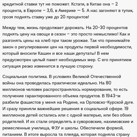
кредитной ставки тут не поможет. Кстати, в Китае она – 2
процента, в Европе – 3,6, в Америке — 5. А нас загоняют в тупик,
грозя поднять ставку уже до 20 процентов!
Между тем, жизнь продолжает дорожать. На 20-30 процентов
поднять цену на овощи в сезон – это просто немыслимо! Как и
разгонять цены на хлеб при таком урожае. Так что принимайте
закон о регулировании цен на продукты первой необходимости,
который вносили Кашин и все наши депутаты! В нем
предусмотрен целый пакет необходимых мер. С его принятием
ситуация резко изменится в лучшую сторону.
Социальная политика. В условиях Великой Отечественной
войны она проводилась практически идеально. На 80
миллионов человек распространялось нормирование, то есть
получение гарантированного объема продуктов. В 1943-м
разбили фашистов у меня на Родине, на Орловско-Курской дуге.
И сразу приняли важнейшие решения в социальной сфере. 19
миллионов детей остались или с одной матерью, или без обоих
родителей. И их стали определять в суворовские, нахимовские и
ремесленные училища, ФЗУ и школы. Обеспечили формой,
питанием. В итоге выросла та плеяда, которая подняла страну