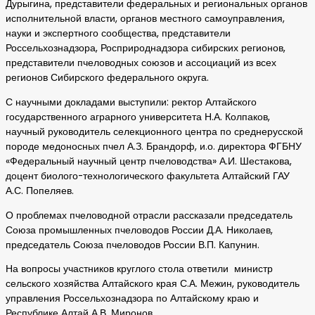
Дурыгина, представители федеральных и региональных органов
исполнительной власти, органов местного самоуправления,
науки и экспертного сообщества, представители
Россельхознадзора, Росприроднадзора сибирских регионов,
представители пчеловодных союзов и ассоциаций из всех
регионов Сибирского федерального округа.
С научными докладами выступили: ректор Алтайского
государственного аграрного университета Н.А. Колпаков,
научный руководитель селекционного центра по среднерусской
породе медоносных пчел А.З. Брандорф, и.о. директора ФГБНУ
«Федеральный научный центр пчеловодства» А.И. Шестакова,
доцент биолого-технологического факультета Алтайский ГАУ
А.С. Попеляев.
О проблемах пчеловодной отрасли рассказали председатель
Союза промышленных пчеловодов России Д.А. Николаев,
председатель Союза пчеловодов России В.П. Капунин.
На вопросы участников круглого стола ответили министр
сельского хозяйства Алтайского края С.А. Межин, руководитель
управления Россельхознадзора по Алтайскому краю и
Республике Алтай А.В. Миронов.