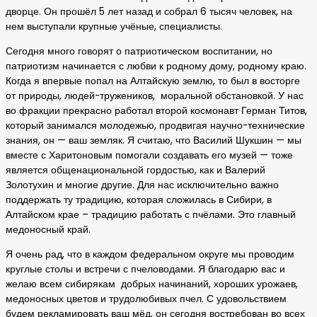
дворце. Он прошёл 5 лет назад и собрал 6 тысяч человек, на
нем выступали крупные учёные, специалисты.
Сегодня много говорят о патриотическом воспитании, но
патриотизм начинается с любви к родному дому, родному краю.
Когда я впервые попал на Алтайскую землю, то был в восторге
от природы, людей-тружеников, моральной обстановкой. У нас
во фракции прекрасно работал второй космонавт Герман Титов,
который занимался молодежью, продвигая научно-технические
знания, он — ваш земляк. Я считаю, что Василий Шукшин — мы
вместе с Харитоновым помогали создавать его музей — тоже
является общенациональной гордостью, как и Валерий
Золотухин и многие другие. Для нас исключительно важно
поддержать ту традицию, которая сложилась в Сибири, в
Алтайском крае – традицию работать с пчёлами. Это главный
медоносный край.
Я очень рад, что в каждом федеральном округе мы проводим
круглые столы и встречи с пчеловодами. Я благодарю вас и
желаю всем сибирякам добрых начинаний, хороших урожаев,
медоносных цветов и трудолюбивых пчел. С удовольствием
будем рекламировать ваш мёд, он сегодня востребован во всех