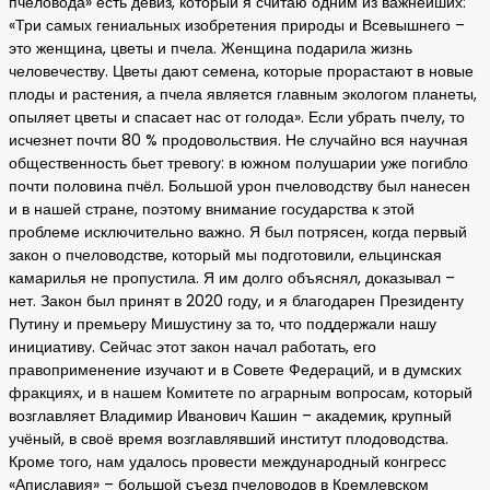
пчеловода» есть девиз, который я считаю одним из важнейших:
«Три самых гениальных изобретения природы и Всевышнего –
это женщина, цветы и пчела. Женщина подарила жизнь
человечеству. Цветы дают семена, которые прорастают в новые
плоды и растения, а пчела является главным экологом планеты,
опыляет цветы и спасает нас от голода». Если убрать пчелу, то
исчезнет почти 80 % продовольствия. Не случайно вся научная
общественность бьет тревогу: в южном полушарии уже погибло
почти половина пчёл. Большой урон пчеловодству был нанесен
и в нашей стране, поэтому внимание государства к этой
проблеме исключительно важно. Я был потрясен, когда первый
закон о пчеловодстве, который мы подготовили, ельцинская
камарилья не пропустила. Я им долго объяснял, доказывал –
нет. Закон был принят в 2020 году, и я благодарен Президенту
Путину и премьеру Мишустину за то, что поддержали нашу
инициативу. Сейчас этот закон начал работать, его
правоприменение изучают и в Совете Федераций, и в думских
фракциях, и в нашем Комитете по аграрным вопросам, который
возглавляет Владимир Иванович Кашин – академик, крупный
учёный, в своё время возглавлявший институт плодоводства.
Кроме того, нам удалось провести международный конгресс
«Апиславия» – большой съезд пчеловодов в Кремлевском