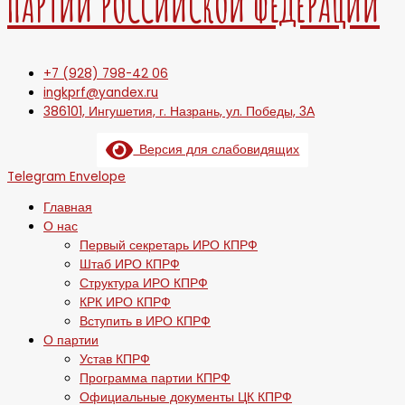
ПАРТИИ РОССИЙСКОЙ ФЕДЕРАЦИИ
+7 (928) 798-42 06
ingkprf@yandex.ru
386101, Ингушетия, г. Назрань, ул. Победы, 3А
Версия для слабовидящих
Telegram
Envelope
Главная
О нас
Первый секретарь ИРО КПРФ
Штаб ИРО КПРФ
Структура ИРО КПРФ
КРК ИРО КПРФ
Вступить в ИРО КПРФ
О партии
Устав КПРФ
Программа партии КПРФ
Официальные документы ЦК КПРФ