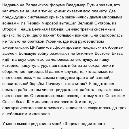
Недавно на Валдайском форуме Владимир Путин заявил, что
капитализм зашёл в тупик, кризис охватил всю планету. Два
предыдущих системных кризиса закончились двумя мировыми
войнами. Из Первой мировой вытащил Великий Октябрь, из
Второй – наша Великая Победа. Сейчас третий системный
кризис, по сути, дело пахнет большой войной. Она разгорелась
не только на братской Украине, где под руководством
американских ЦРУшников сформировали нацистский отборный
эшелон. Большую войну разжигают на Ближнем Востоке. Битва
идёт на двух фронтах: за человека, за его душу, за нашу
историю, нашу культуру, наш язык и битва за сохранение и
сбережение природы. В данном случае, те, кто занимается
пчеловодством, – на самом переднем крае этой важной,
спасительной борьбы. Почему я так считаю? Я подготовил
немало работ, в том числе тридцать лет работал над законом о
пчеловодстве. Он исключительно важен, потому что в Советском
Союзе было 10 миллионов пчелосемей, и за годы
олигархического капитализма их количество сократилось до трех
с небольшим миллионов.
У меня вышел ряд книг, в моей «Энциклопедии юного