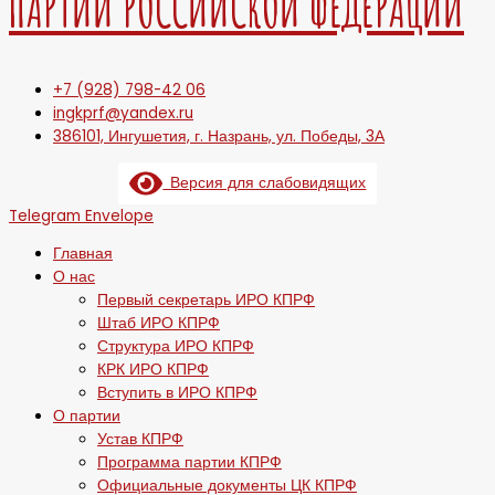
ПАРТИИ РОССИЙСКОЙ ФЕДЕРАЦИИ
+7 (928) 798-42 06
ingkprf@yandex.ru
386101, Ингушетия, г. Назрань, ул. Победы, 3А
Версия для слабовидящих
Telegram
Envelope
Главная
О нас
Первый секретарь ИРО КПРФ
Штаб ИРО КПРФ
Структура ИРО КПРФ
КРК ИРО КПРФ
Вступить в ИРО КПРФ
О партии
Устав КПРФ
Программа партии КПРФ
Официальные документы ЦК КПРФ