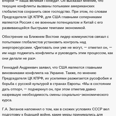
Второй — наша великая Победа». Он высказал мнение, что
текущие конфликты вызваны попыками американских
глобалистов сохранить свое господство. При этом, по словам
Председателя ЦК КПРФ, для США главными соперниками
являются Россия с ее военным потенциалом и Китай с его
развивающейся быстрыми темпами экономикой.
Обострение на Ближнем Востоке лидер коммунистов связал с
попытками глобалистов установить контроль над
энергоресурсами. «Диктовать они уже не могут, — отметил он, —
им надо поджигать конфликты и руководить этим процессом, как
они делали не раз».
Геннадий Андреевич заявил, что США являются главными
виновниками конфликта на Украине. Также, по мнению
Председателя ЦК КПРФ, их усилиями разжигается русофобия и
борьба с русской культурой в странах Европы. «Мы в состоянии
дать отпор», — подчеркнул он, при этом отметив давно
назревшую необходимость смены социально-экономического
курса.
Г.А. Зюганов напомнил о том, как в схожих условиях СССР вел
подготовку к будущей войне, какие меры принимались для