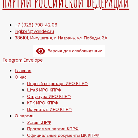
ПАРТИИ РОССИЙСКОЙ ФЕДЕРАЦИИ
+7 (928) 798-42 06
ingkprf@yandex.ru
386101, Ингушетия, г. Назрань, ул. Победы, 3А
Версия для слабовидящих
Telegram
Envelope
Главная
О нас
Первый секретарь ИРО КПРФ
Штаб ИРО КПРФ
Структура ИРО КПРФ
КРК ИРО КПРФ
Вступить в ИРО КПРФ
О партии
Устав КПРФ
Программа партии КПРФ
Официальные документы ЦК КПРФ