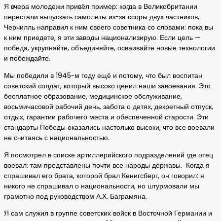
Я вчера молодежи привёл пример: когда в Великобритании
перестали выпускать самолеты из-за ссоры двух частников,
Черчилль направил к ним своего советника со словами: пока вы
к ним приедете, я эти заводы национализирую. Если цель —
победа, укрупняйте, объединяйте, осваивайте новые технологии
и побеждайте.
Мы победили в 1945-м году ещё и потому, что был воспитан
советский солдат, который высоко ценил наши завоевания. Это
бесплатное образование, медицинское обслуживание,
восьмичасовой рабочий день, забота о детях, декретный отпуск,
отдых, гарантии рабочего места и обеспеченной старости. Эти
стандарты Победы оказались настолько высоки, что все воевали
не считаясь с национальностью.
Я посмотрел в списке артиллерийского подразделений где отец
воевал: там представлены почти все народы державы. Когда я
спрашивал его брата, которой брал Кенигсберг, он говорил: я
никого не спрашивал о национальности, но штурмовали мы
грамотно под руководством А.Х. Баграмяна.
Я сам служил в группе советских войск в Восточной Германии и