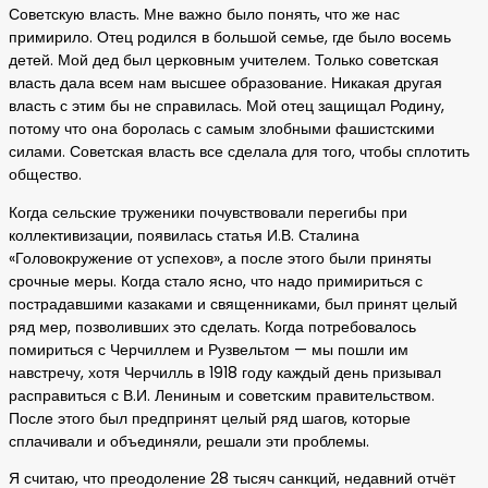
Советскую власть. Мне важно было понять, что же нас
примирило. Отец родился в большой семье, где было восемь
детей. Мой дед был церковным учителем. Только советская
власть дала всем нам высшее образование. Никакая другая
власть с этим бы не справилась. Мой отец защищал Родину,
потому что она боролась с самым злобными фашистскими
силами. Советская власть все сделала для того, чтобы сплотить
общество.
Когда сельские труженики почувствовали перегибы при
коллективизации, появилась статья И.В. Сталина
«Головокружение от успехов», а после этого были приняты
срочные меры. Когда стало ясно, что надо примириться с
пострадавшими казаками и священниками, был принят целый
ряд мер, позволивших это сделать. Когда потребовалось
помириться с Черчиллем и Рузвельтом — мы пошли им
навстречу, хотя Черчилль в 1918 году каждый день призывал
расправиться с В.И. Лениным и советским правительством.
После этого был предпринят целый ряд шагов, которые
сплачивали и объединяли, решали эти проблемы.
Я считаю, что преодоление 28 тысяч санкций, недавний отчёт