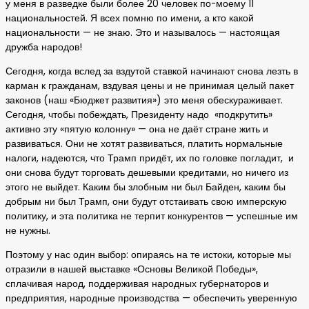
у меня в разведке были более 20 человек по-моему 11
национальностей. Я всех помню по имени, а кто какой
национальности — не знаю. Это и называлось — настоящая
дружба народов!
Сегодня, когда вслед за вздутой ставкой начинают снова лезть в
карман к гражданам, вздувая цены и не принимая целый пакет
законов (наш «Бюджет развития») это меня обескураживает.
Сегодня, чтобы побеждать, Президенту надо «подкрутить»
активно эту «пятую колонну» — она не даёт стране жить и
развиваться. Они не хотят развиваться, платить нормальные
налоги, надеются, что Трамп придёт, их по головке погладит, и
они снова будут торговать дешевыми кредитами, но ничего из
этого не выйдет. Каким бы злобным ни был Байден, каким бы
добрым ни был Трамп, они будут отстаивать свою имперскую
политику, и эта политика не терпит конкурентов — успешные им
не нужны.
Поэтому у нас один выбор: опираясь на те истоки, которые мы
отразили в нашей выставке «Основы Великой Победы»,
сплачивая народ, поддерживая народных губернаторов и
предприятия, народные производства — обеспечить уверенную