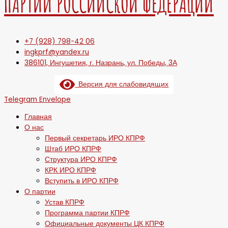
ПАРТИИ РОССИЙСКОЙ ФЕДЕРАЦИИ
+7 (928) 798-42 06
ingkprf@yandex.ru
386101, Ингушетия, г. Назрань, ул. Победы, 3А
Версия для слабовидящих
Telegram
Envelope
Главная
О нас
Первый секретарь ИРО КПРФ
Штаб ИРО КПРФ
Структура ИРО КПРФ
КРК ИРО КПРФ
Вступить в ИРО КПРФ
О партии
Устав КПРФ
Программа партии КПРФ
Официальные документы ЦК КПРФ