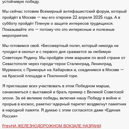
устойчивую победу.
Мы сейчас готовим Всемирный антифашистский форум, который
пройдёт в Москве — мы его откроем 22 апреля 2025 года. А в
субботу пройдёт Пленум о защите интересов трудящихся.
Показывайте это — потому что это интересные и полезные
мероприятия.
Мы готовимся свой. «Бессмертный полк», который никогда не
«уходил в окопы» и с первого дня сражается за любимую
Советскую Родину. Мы пройдём этим маршем по всей стране от
Севастополя через города-герои Сталинград, Ленинград,
Мурманск; с Приморья на Хабаровск и, соединимся в Москве —
на Красной площади и Поклонной горе.
Я приглашаю всех участвовать в этом Победном марше,
ознакомиться с выставкой и брать пример с Великой Советской
эпохи. За её великие победы, включая нашу Победу в войне и
прорыв в космос, ракетно-ядерный паритет воздвигнут памятник
в народной памяти. Я думаю с этим согласится даже «Единая
Россия».
Prev
НА ЖЕЛЕЗНОДОРОЖНОМ ВОКЗАЛЕ НАЗРАНИ